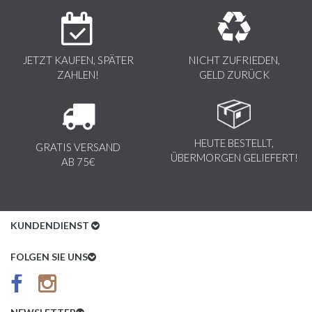
JETZT KAUFEN, SPÄTER
NICHT ZUFRIEDEN,
ZAHLEN!
GELD ZURÜCK
HEUTE BESTELLT,
GRATIS VERSAND
ÜBERMORGEN GELIEFERT!
AB 75€
KUNDENDIENST
Kundenservice
FOLGEN SIE UNS
AGB
Datenschutz