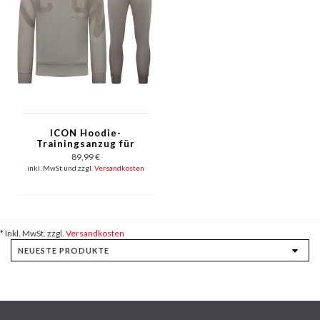
ICON Hoodie-
Trainingsanzug für
Herren –
89,99 €
Jogginganzug für
inkl. MwSt und zzgl.
Versandkosten
Erwachsene –
Loungewear für
Herren – 6152 – Grau
* Inkl. MwSt. zzgl.
Versandkosten