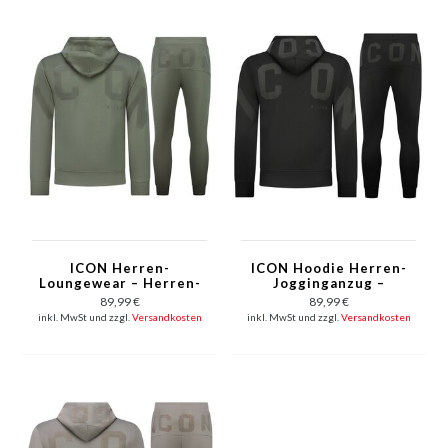
ICON Herren-
ICON Hoodie Herren-
Loungewear – Herren-
Jogginganzug –
Trainingsanzug –
Herren-
89,99 €
89,99 €
Herren-Jogginganzug
Trainingsanzug –
inkl. MwSt und zzgl.
Versandkosten
inkl. MwSt und zzgl.
Versandkosten
für Erwachsene – 6152
Herren-Loungewear
– Grün
für Erwachsene – 6152
– Schwarz