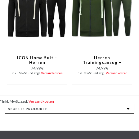
ICON Home Suit –
Herren
Herren
Trainingsanzug –
Trainingsanzug –
ICON Heimanzug –
74,99 €
74,99 €
Jogginganzug für
Jogginganzug für
inkl. MwSt und zzgl.
Versandkosten
inkl. MwSt und zzgl.
Versandkosten
Erwachsene –
Herren –
Trainingsanzug –
Trainingsanzug –
11765 – Schwarz
11765 – Grün
* Inkl. MwSt. zzgl.
Versandkosten