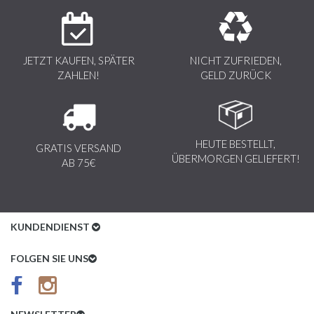
JETZT KAUFEN, SPÄTER
NICHT ZUFRIEDEN,
ZAHLEN!
GELD ZURÜCK
HEUTE BESTELLT,
GRATIS VERSAND
ÜBERMORGEN GELIEFERT!
AB 75€
KUNDENDIENST
Kundenservice
FOLGEN SIE UNS
AGB
Datenschutz