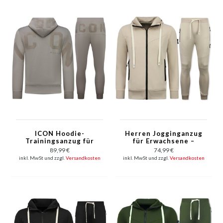
ICON Hoodie-
Herren Jogginganzug
Trainingsanzug für
für Erwachsene –
Herren –
ICON Home Suit –
89,99 €
74,99 €
Jogginganzug für
Herren
inkl. MwSt und zzgl.
Versandkosten
inkl. MwSt und zzgl.
Versandkosten
Erwachsene –
Trainingsanzug –
Loungewear für
Trainingsanzug –
Herren – 6152 – Grau
11765 – Braun