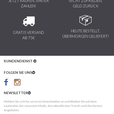
JETZT KAUFEN, SPÄTER
NICHT ZUFRIEDEN,
ZAHLEN!
GELD ZURÜCK
HEUTE BESTELLT,
GRATIS VERSAND
ÜBERMORGEN GELIEFERT!
AB 75€
KUNDENDIENST
Kundenservice
FOLGEN SIE UNS
AGB
Datenschutz
NEWSLETTER
Impressum
Melden Sie sich für unseren Newslwetter an und bleiben Sie auf dem
Laufenden der neuesten Mode, den aktuellesten Trends und den besten
Kundeninformationen
Angeboten.