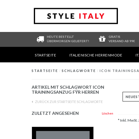
HEUTE BESTELLT
GRATIS
ÜBERMORGEN GELIEFERT!
VERSAND AB 99€
STARTSEITE
ITALIENISCHE HERRENMODE
I
STARTSEITE
/
SCHLAGWORTE
/
ICON TRAININGS
ARTIKEL MIT SCHLAGWORT ICON
TRAININGSANZUG FŸR HERREN
ZURÜCK ZUR STARTSEITE SCHLAGWORTE
ZULETZT ANGESEHEN
Löschen
* Inkl. MwSt. 