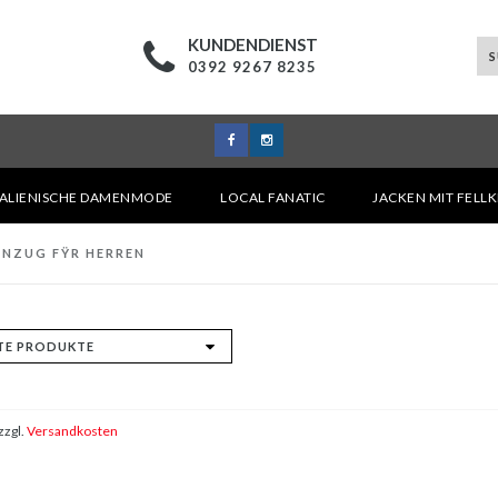
KUNDENDIENST
0392 9267 8235
TALIENISCHE DAMENMODE
LOCAL FANATIC
JACKEN MIT FELL
ANZUG FŸR HERREN
zzgl.
Versandkosten