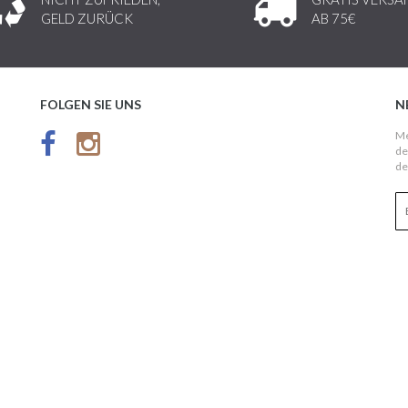
GELD ZURÜCK
AB 75€
FOLGEN SIE UNS
N
Me
de
de