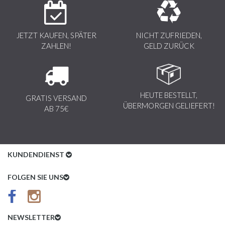
JETZT KAUFEN, SPÄTER
NICHT ZUFRIEDEN,
ZAHLEN!
GELD ZURÜCK
HEUTE BESTELLT,
GRATIS VERSAND
ÜBERMORGEN GELIEFERT!
AB 75€
KUNDENDIENST
Kundenservice
FOLGEN SIE UNS
AGB
Datenschutz
NEWSLETTER