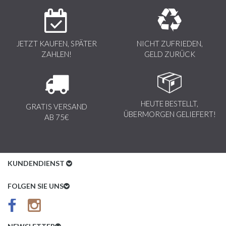
JETZT KAUFEN, SPÄTER
NICHT ZUFRIEDEN,
ZAHLEN!
GELD ZURÜCK
HEUTE BESTELLT,
GRATIS VERSAND
ÜBERMORGEN GELIEFERT!
AB 75€
KUNDENDIENST
Kundenservice
FOLGEN SIE UNS
AGB
Datenschutz