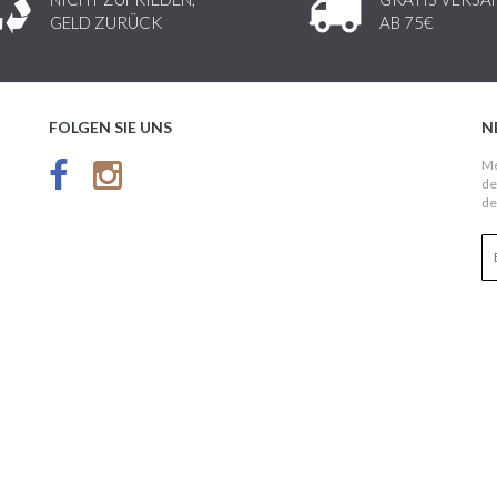
GELD ZURÜCK
AB 75€
FOLGEN SIE UNS
N
Me
de
de