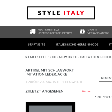
HEUTE BESTELLT
GRATIS
ÜBERMORGEN GELIEFERT!
VERSAND AB 99€
STARTSEITE
ITALIENISCHE HERRENMODE
I
STARTSEITE
/
SCHLAGWORTE
/
IMITATION LEDER
ARTIKEL MIT SCHLAGWORT
IMITATION LEDERJACKE
ZURÜCK ZUR STARTSEITE SCHLAGWORTE
ZULETZT ANGESEHEN
Löschen
* Inkl. MwSt. 