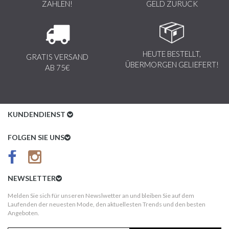
ZAHLEN!
GELD ZURÜCK
HEUTE BESTELLT,
GRATIS VERSAND
ÜBERMORGEN GELIEFERT!
AB 75€
KUNDENDIENST
Kundenservice
FOLGEN SIE UNS
AGB
Datenschutz
NEWSLETTER
Impressum
Melden Sie sich für unseren Newslwetter an und bleiben Sie auf dem
Laufenden der neuesten Mode, den aktuellesten Trends und den besten
Kundeninformationen
Angeboten.
Versandkosten