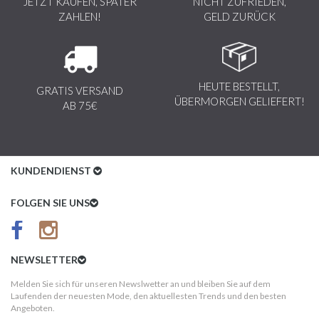
JETZT KAUFEN, SPÄTER
NICHT ZUFRIEDEN,
ZAHLEN!
GELD ZURÜCK
HEUTE BESTELLT,
GRATIS VERSAND
ÜBERMORGEN GELIEFERT!
AB 75€
KUNDENDIENST
Kundenservice
FOLGEN SIE UNS
AGB
Datenschutz
NEWSLETTER
Impressum
Melden Sie sich für unseren Newslwetter an und bleiben Sie auf dem
Laufenden der neuesten Mode, den aktuellesten Trends und den besten
Kundeninformationen
Angeboten.