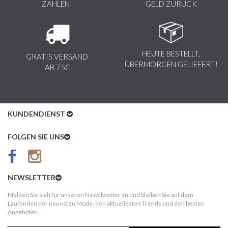
ZAHLEN!
GELD ZURÜCK
HEUTE BESTELLT,
GRATIS VERSAND
ÜBERMORGEN GELIEFERT!
AB 75€
KUNDENDIENST
Kundenservice
FOLGEN SIE UNS
AGB
Datenschutz
NEWSLETTER
Impressum
Melden Sie sich für unseren Newslwetter an und bleiben Sie auf dem
Laufenden der neuesten Mode, den aktuellesten Trends und den besten
Kundeninformationen
Angeboten.
Versandkosten