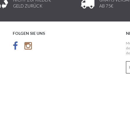
GELD ZURÜCK
AB 75€
FOLGEN SIE UNS
N
Me
de
de