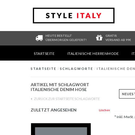
HEUTE BESTELLT
GRATIS
ÜBERMORGEN GELIEFERT!
VERSAND AB 99€
STARTSEITE
ITALIENISCHE HERRENMODE
I
STARTSEITE
/
SCHLAGWORTE
/
ITALIENISCHE DE
ARTIKEL MIT SCHLAGWORT
ITALIENISCHE DENIM HOSE
ZURÜCK ZUR STARTSEITE SCHLAGWORTE
ZULETZT ANGESEHEN
Löschen
* Inkl. MwSt. 