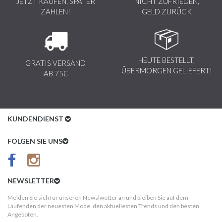
JETZT KAUFEN, SPÄTER
NICHT ZUFRIEDEN,
ZAHLEN!
GELD ZURÜCK
HEUTE BESTELLT,
GRATIS VERSAND
ÜBERMORGEN GELIEFERT!
AB 75€
KUNDENDIENST
Kundenservice
FOLGEN SIE UNS
AGB
Datenschutz
NEWSLETTER
Impressum
Melden Sie sich für unseren Newslwetter an und bleiben Sie auf dem
Laufenden der neuesten Mode, den aktuellesten Trends und den besten
Kundeninformationen
Angeboten.