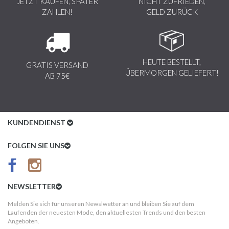
JETZT KAUFEN, SPÄTER
NICHT ZUFRIEDEN,
ZAHLEN!
GELD ZURÜCK
HEUTE BESTELLT,
GRATIS VERSAND
ÜBERMORGEN GELIEFERT!
AB 75€
KUNDENDIENST
Kundenservice
FOLGEN SIE UNS
AGB
Datenschutz
NEWSLETTER
Impressum
Melden Sie sich für unseren Newslwetter an und bleiben Sie auf dem
Laufenden der neuesten Mode, den aktuellesten Trends und den besten
Kundeninformationen
Angeboten.