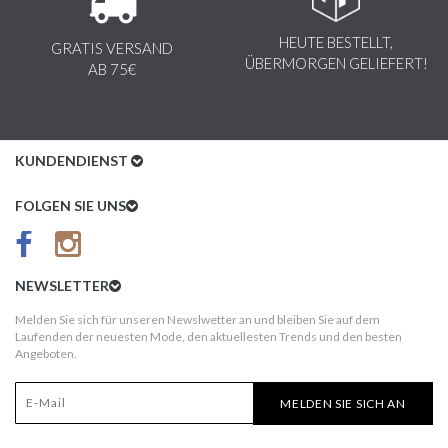
HEUTE BESTELLT,
GRATIS VERSAND
ÜBERMORGEN GELIEFERT!
AB 75€
KUNDENDIENST
Kundenservice
FOLGEN SIE UNS
AGB
Datenschutz
NEWSLETTER
Impressum
Melden Sie sich für unseren Newslwetter an und bleiben Sie auf dem
Laufenden der neuesten Mode, den aktuellesten Trends und den besten
Kundeninformationen
Angeboten.
Versandkosten
MELDEN SIE SICH AN
Widerruf
Erst nach Erhalt bezahlen!