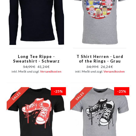
Long Tee Rippe -
T Shirt Herren - Lord
Sweatshirt - Schwarz
of the Rings - Grau
54,99 €
41,24 €
34,99 €
26,24 €
inkl. MwSt und zzgl.
Versandkosten
inkl. MwSt und zzgl.
Versandkosten
-25%
-25%