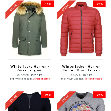
-15%
-25%
Winterjacke Herren -
Winterjacken Herren
Parka Lang mit
Kurze - Down Jacke -
Fellkragen - Grün
Rot
234,99 €
199,74 €
64,99 €
48,74 €
inkl. MwSt und zzgl.
Versandkosten
inkl. MwSt und zzgl.
Versandkosten
-25%
-25%