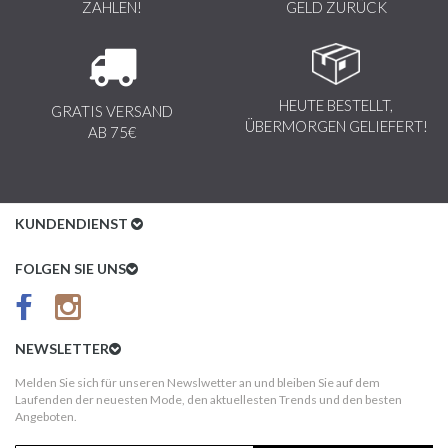
ZAHLEN!
GELD ZURÜCK
HEUTE BESTELLT,
GRATIS VERSAND
ÜBERMORGEN GELIEFERT!
AB 75€
KUNDENDIENST
Kundenservice
FOLGEN SIE UNS
AGB
Datenschutz
NEWSLETTER
Impressum
Melden Sie sich für unseren Newslwetter an und bleiben Sie auf dem
Laufenden der neuesten Mode, den aktuellesten Trends und den besten
Kundeninformationen
Angeboten.
Versandkosten