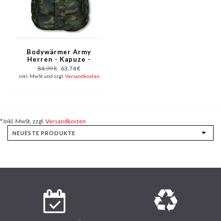
Bodywärmer Army
Herren - Kapuze -
Army Grün
84,99 €
63,74 €
inkl. MwSt und zzgl.
Versandkosten
* Inkl. MwSt. zzgl.
Versandkosten