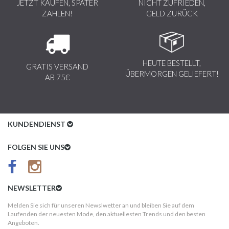
JETZT KAUFEN, SPÄTER
NICHT ZUFRIEDEN,
ZAHLEN!
GELD ZURÜCK
HEUTE BESTELLT,
GRATIS VERSAND
ÜBERMORGEN GELIEFERT!
AB 75€
KUNDENDIENST
Kundenservice
FOLGEN SIE UNS
AGB
Datenschutz
NEWSLETTER
Impressum
Melden Sie sich für unseren Newslwetter an und bleiben Sie auf dem
Laufenden der neuesten Mode, den aktuellesten Trends und den besten
Kundeninformationen
Angeboten.