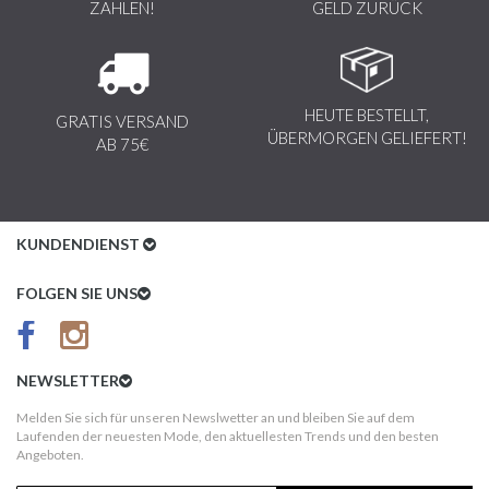
ZAHLEN!
GELD ZURÜCK
HEUTE BESTELLT,
GRATIS VERSAND
ÜBERMORGEN GELIEFERT!
AB 75€
KUNDENDIENST
Kundenservice
FOLGEN SIE UNS
AGB
Datenschutz
NEWSLETTER
Impressum
Melden Sie sich für unseren Newslwetter an und bleiben Sie auf dem
Laufenden der neuesten Mode, den aktuellesten Trends und den besten
Kundeninformationen
Angeboten.
Versandkosten