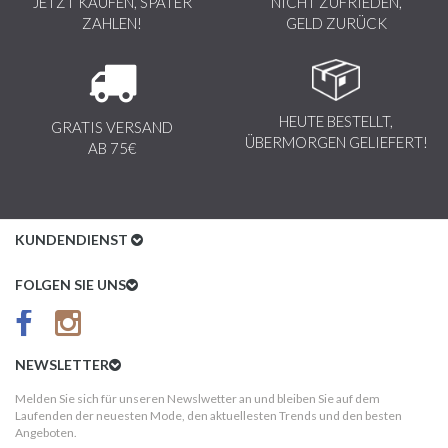
JETZT KAUFEN, SPÄTER
NICHT ZUFRIEDEN,
ZAHLEN!
GELD ZURÜCK
HEUTE BESTELLT,
GRATIS VERSAND
ÜBERMORGEN GELIEFERT!
AB 75€
KUNDENDIENST
Kundenservice
FOLGEN SIE UNS
AGB
Datenschutz
NEWSLETTER
Impressum
Melden Sie sich für unseren Newslwetter an und bleiben Sie auf dem
Laufenden der neuesten Mode, den aktuellesten Trends und den besten
Kundeninformationen
Angeboten.