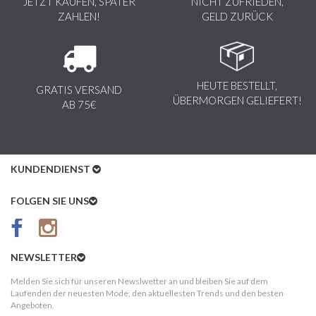
JETZT KAUFEN, SPÄTER
NICHT ZUFRIEDEN,
ZAHLEN!
GELD ZURÜCK
HEUTE BESTELLT,
GRATIS VERSAND
ÜBERMORGEN GELIEFERT!
AB 75€
KUNDENDIENST
Kundenservice
FOLGEN SIE UNS
AGB
Datenschutz
NEWSLETTER
Impressum
Melden Sie sich für unseren Newslwetter an und bleiben Sie auf dem
Laufenden der neuesten Mode, den aktuellesten Trends und den besten
Kundeninformationen
Angeboten.