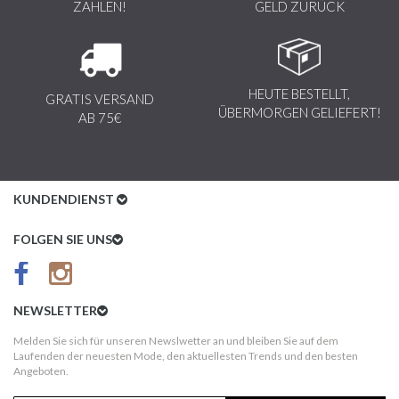
ZAHLEN!
GELD ZURÜCK
HEUTE BESTELLT,
GRATIS VERSAND
ÜBERMORGEN GELIEFERT!
AB 75€
KUNDENDIENST
Kundenservice
FOLGEN SIE UNS
AGB
Datenschutz
NEWSLETTER
Impressum
Melden Sie sich für unseren Newslwetter an und bleiben Sie auf dem
Laufenden der neuesten Mode, den aktuellesten Trends und den besten
Kundeninformationen
Angeboten.
Versandkosten