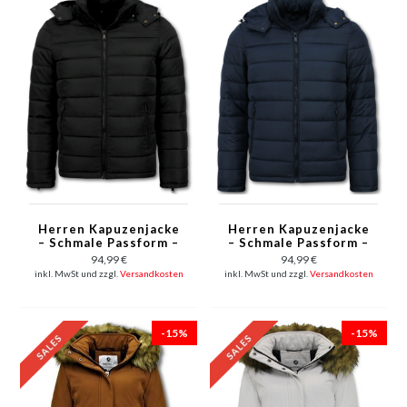
Herren Kapuzenjacke
Herren Kapuzenjacke
– Schmale Passform –
– Schmale Passform –
Mittelschwere Jacke –
Mittelschwere Jacke –
94,99 €
94,99 €
8210 – Schwarz
8210 – Blau
inkl. MwSt und zzgl.
Versandkosten
inkl. MwSt und zzgl.
Versandkosten
-15%
-15%