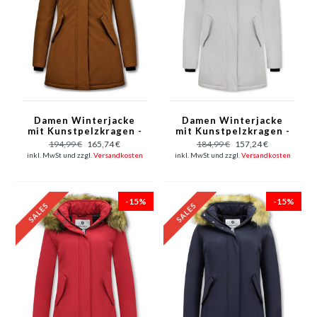
Damen Winterjacke
Damen Winterjacke
mit Kunstpelzkragen -
mit Kunstpelzkragen -
Slim Fit - Braun
Slim Fit - Beige
194,99 €
165,74 €
184,99 €
157,24 €
inkl. MwSt und zzgl.
Versandkosten
inkl. MwSt und zzgl.
Versandkosten
-15%
-15%