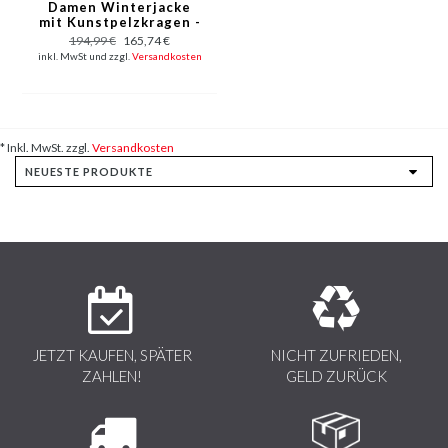
Damen Winterjacke
mit Kunstpelzkragen -
Slim Fit - Schwarz
194,99 €
165,74 €
inkl. MwSt und zzgl.
Versandkosten
* Inkl. MwSt. zzgl.
Versandkosten
JETZT KAUFEN, SPÄTER
NICHT ZUFRIEDEN,
ZAHLEN!
GELD ZURÜCK