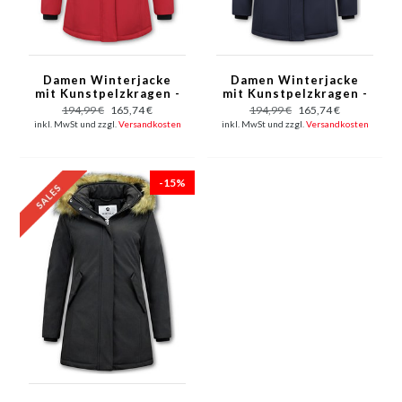
Damen Winterjacke
Damen Winterjacke
mit Kunstpelzkragen -
mit Kunstpelzkragen -
Slim Fit - Rot
Slim Fit - Blau
194,99 €
165,74 €
194,99 €
165,74 €
inkl. MwSt und zzgl.
Versandkosten
inkl. MwSt und zzgl.
Versandkosten
-15%