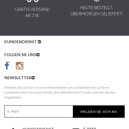
HEUTE BESTELLT,
GRATIS VERSAND
ÜBERMORGEN GELIEFERT!
AB 75€
KUNDENDIENST
Kundenservice
FOLGEN SIE UNS
AGB
Datenschutz
NEWSLETTER
Impressum
Melden Sie sich für unseren Newslwetter an und bleiben Sie auf dem
Laufenden der neuesten Mode, den aktuellesten Trends und den besten
Kundeninformationen
Angeboten.
Versandkosten
MELDEN SIE SICH AN
Widerruf
Erst nach Erhalt bezahlen!