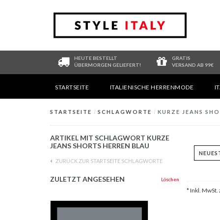
HEUTE BESTELLT
GRATIS
ÜBERMORGEN GELIEFERT!
VERSAND AB 99€
STARTSEITE
ITALIENISCHE HERRENMODE
I
STARTSEITE
/
SCHLAGWORTE
/
KURZE JEANS SHO
ARTIKEL MIT SCHLAGWORT KURZE
JEANS SHORTS HERREN BLAU
ZURÜCK ZUR STARTSEITE SCHLAGWORTE
ZULETZT ANGESEHEN
Löschen
* Inkl. MwSt. 