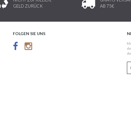
GELD ZURÜCK
AB 75€
FOLGEN SIE UNS
N
Me
de
de