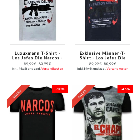
Luxuxmann T-Shirt -
Exklusive Männer-T-
Los Jefes Die Narcos -
Shirt - Los Jefes Die
White
Narcos - Blau
89,99 €
80,99 €
89,99 €
80,99 €
inkl. MwSt und zzgl.
Versandkosten
inkl. MwSt und zzgl.
Versandkosten
-10%
-45%