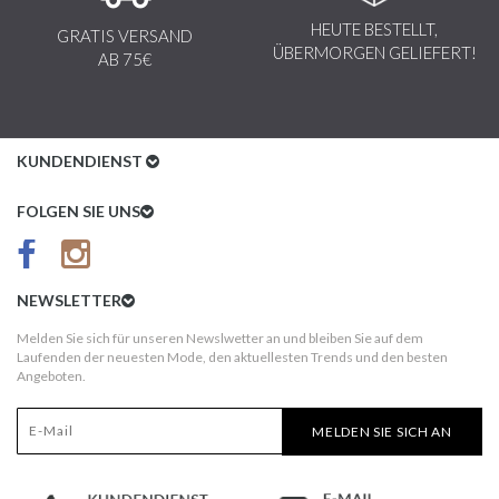
HEUTE BESTELLT,
GRATIS VERSAND
ÜBERMORGEN GELIEFERT!
AB 75€
KUNDENDIENST
Kundenservice
FOLGEN SIE UNS
AGB
Datenschutz
NEWSLETTER
Impressum
Melden Sie sich für unseren Newslwetter an und bleiben Sie auf dem
Laufenden der neuesten Mode, den aktuellesten Trends und den besten
Kundeninformationen
Angeboten.
Versandkosten
MELDEN SIE SICH AN
Widerruf
Erst nach Erhalt bezahlen!