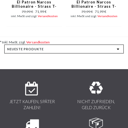
El Patron Narcos
El Patron Narcos
Billionaire - Strass T-
Billionaire - Strass T-
shirt - Grau
shirt - Blau
79,99 €
71,99 €
79,99 €
71,99 €
inkl. MwSt und zzgl.
Versandkosten
inkl. MwSt und zzgl.
Versandkosten
* Inkl. MwSt. zzgl.
Versandkosten
JETZT KAUFEN, SPÄTER
NICHT ZUFRIEDEN,
ZAHLEN!
GELD ZURÜCK