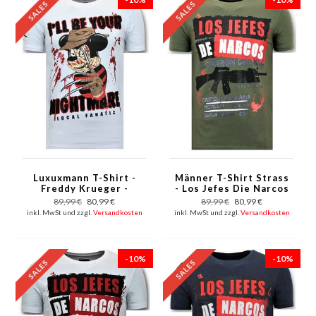
Luxuxmann T-Shirt -
Männer T-Shirt Strass
Freddy Krueger -
- Los Jefes Die Narcos
White
- Grün
89,99 €
80,99 €
89,99 €
80,99 €
inkl. MwSt und zzgl.
Versandkosten
inkl. MwSt und zzgl.
Versandkosten
-10%
-10%