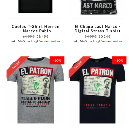
Cooles T-Shirt Herren
El Chapo Last Narco -
- Narcos Pablo
Digital Strass T-shirt
Escobar - Schwarz
- Schwarz
64,99 €
58,49 €
54,99 €
30,24 €
inkl. MwSt und zzgl.
Versandkosten
inkl. MwSt und zzgl.
Versandkosten
-10%
-10%