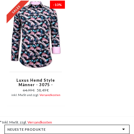
-10%
Luxus Hemd Style
Männer - 3075 -
Marine / Rosa
64,99 €
58,49 €
inkl. MwSt und zzgl.
Versandkosten
* Inkl. MwSt. zzgl.
Versandkosten