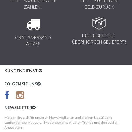
JETZT KAUFEN, SPÄTER
NICHT ZUFRIEDEN,
ZAHLEN!
GELD ZURÜCK
HEUTE BESTELLT,
GRATIS VERSAND
ÜBERMORGEN GELIEFERT!
AB 75€
KUNDENDIENST
Kundenservice
FOLGEN SIE UNS
AGB
Datenschutz
NEWSLETTER
Impressum
Melden Sie sich für unseren Newslwetter an und bleiben Sie auf dem
Laufenden der neuesten Mode, den aktuellesten Trends und den besten
Kundeninformationen
Angeboten.