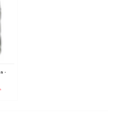
n -
n