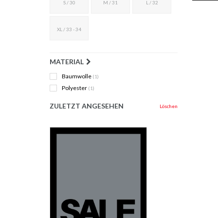
S / 30
M / 31
L / 32
XL / 33 - 34
MATERIAL
Baumwolle
(1)
Polyester
(1)
ZULETZT ANGESEHEN
Löschen