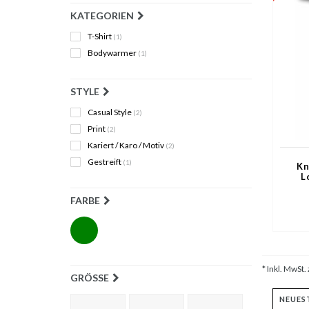
KATEGORIEN
T-Shirt
(1)
Bodywarmer
(1)
STYLE
Casual Style
(2)
Print
(2)
Kariert / Karo / Motiv
(2)
Gestreift
(1)
Kn
L
FARBE
* Inkl. MwSt. 
GRÖSSE