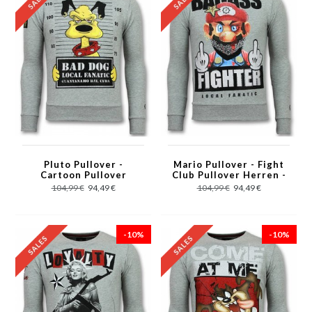
Pluto Pullover -
Mario Pullover - Fight
Cartoon Pullover
Club Pullover Herren -
Männer - Grau
Grau
104,99 €
94,49 €
104,99 €
94,49 €
-10%
-10%