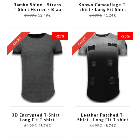
Rambo Shine - Strass
Known Camouflage T-
T Shirt Herren - Blau
shirt - Long Fit Shirt
Army - Grün
69,99 €
52,49 €
54,99 €
41,24 €
-25%
-25%
3D Encrypted T-Shirt -
Leather Patched T-
Long Fit T shirt
Shirt - Long Fit T shirt
Herren Zipped - Grau
Herren Flare Effect
64,99 €
48,74 €
64,99 €
48,74 €
Dual Colored -
Schwarz