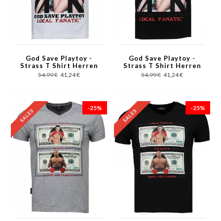
God Save Playtoy -
God Save Playtoy -
Strass T Shirt Herren
Strass T Shirt Herren
- Weiß
- Schwarz
54,99 €
41,24 €
54,99 €
41,24 €
-25%
-25%