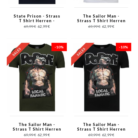
State Prison - Strass
The Sailor Man -
T Shirt Herren -
Strass T Shirt Herren
Marine
- Weiß
69,99 €
62,99 €
69,99 €
62,99 €
-10%
-10%
The Sailor Man -
The Sailor Man -
Strass T Shirt Herren
Strass T Shirt Herren
- Grün
- Schwarz
69,99 €
62,99 €
69,99 €
62,99 €