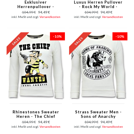
Exklusiver
Luxus Herren Pullover
Herrenpullover -
- Rock My World -
Bloody Chucky Angry
Rosa
104,99 €
94,49 €
104,99 €
94,49 €
Print - Grau
inkl. MwSt und zzgl.
Versandkosten
inkl. MwSt und zzgl.
Versandkosten
-10%
-10%
Rhinestones Sweater
Strass Sweater Men -
Heren - The Chief
Sons of Anarchy
Wanted Trui - Wit
Sweater - Weiß
104,99 €
94,49 €
104,99 €
94,49 €
inkl. MwSt und zzgl.
Versandkosten
inkl. MwSt und zzgl.
Versandkosten