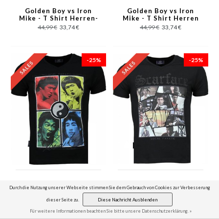
Golden Boy vs Iron
Golden Boy vs Iron
Mike - T Shirt Herren-
Mike - T Shirt Herren
Grau
- Schwarz
44,99 €
33,74 €
44,99 €
33,74 €
-25%
-25%
Bruce Lee Ying Yang -
Scarface TM - T Shirt
Durch die Nutzung unserer Webseite stimmen Sie dem Gebrauch von Cookies zur Verbesserung
T Shirt Herren -
Herren - Schwarz
Schwarz
49,99 €
37,49 €
44,99 €
33,74 €
dieser Seite zu.
Diese Nachricht Ausblenden
Für weitere Informationen beachten Sie bitte unsere Datenschutzerklärung. »