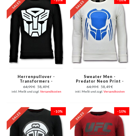
Herrenpullover -
Sweater Men -
Transformers -
Predator Neon Print -
Schwarz
Weiß
64,99 €
58,49 €
64,99 €
58,49 €
inkl. MwSt und zzgl.
Versandkosten
inkl. MwSt und zzgl.
Versandkosten
-10%
-10%