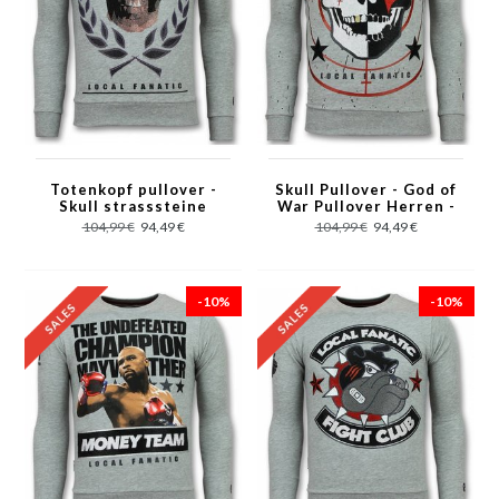
Totenkopf pullover -
Skull Pullover - God of
Skull strasssteine
War Pullover Herren -
pullover herren - Grau
Grau
104,99 €
94,49 €
104,99 €
94,49 €
-10%
-10%