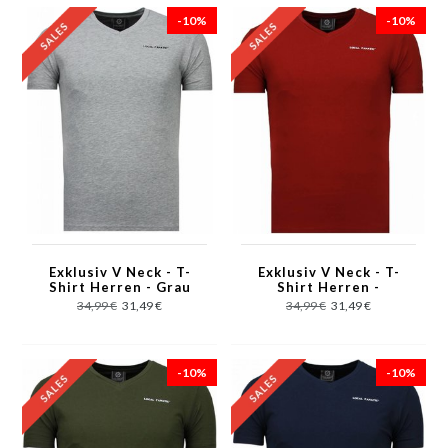
-10%
-10%
Exklusiv V Neck - T-
Exklusiv V Neck - T-
Shirt Herren - Grau
Shirt Herren -
Bordeaux
34,99 €
31,49 €
34,99 €
31,49 €
-10%
-10%