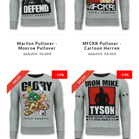
Marilyn Pullover -
MFCKR Pullover -
Monroe Pullover
Cartoon Herren
Herren - Sweater
Pullover - Sweater
104,99 €
94,49 €
104,99 €
94,49 €
Herren - Grau
Herren Sale - Grau
-10%
-10%