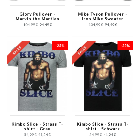
Glory Pullover -
Mike Tyson Pullover -
Marvin the Martian
Iron Mike Sweater
Pullover Männer -
Männer - Herren
104,99 €
94,49 €
104,99 €
94,49 €
Grau
Sweatshirt - Grau
-25%
-25%
Kimbo Slice - Strass T-
Kimbo Slice - Strass T-
shirt - Grau
shirt - Schwarz
54,99 €
41,24 €
54,99 €
41,24 €