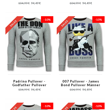
Grau
Herren Sale - Grau
104,99 €
94,49 €
104,99 €
94,49 €
-10%
-10%
Padrino Pullover -
007 Pullover - James
Godfather Pullover
Bond Pullover Männer
Männer - The Don -
- Grau
104,99 €
94,49 €
104,99 €
94,49 €
Grau
-10%
-10%