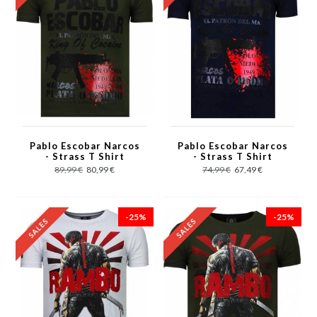
Pablo Escobar Narcos
Pablo Escobar Narcos
- Strass T Shirt
- Strass T Shirt
Herren - Grün
Herren - Navy /
89,99 €
80,99 €
74,99 €
67,49 €
Schwarz
-25%
-25%