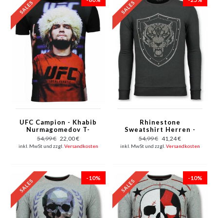
UFC Campion - Khabib
Rhinestone
Nurmagomedov T-
Sweatshirt Herren -
Shirt - Schwarz
Master Tiger Pullover
54,99 €
22,00 €
54,99 €
41,24 €
mit Druck - Schwarz
inkl. MwSt und zzgl.
Versandkosten
inkl. MwSt und zzgl.
Versandkosten
-10%
-10%