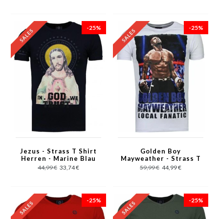
-25%
-25%
Jezus - Strass T Shirt
Golden Boy
Herren - Marine Blau
Mayweather - Strass T
Shirt Herren - Weiß
44,99 €
33,74 €
59,99 €
44,99 €
-25%
-25%