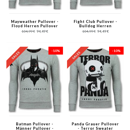
Mayweather Pullover -
Fight Club Pullover -
Floyd Herren Pullover
Bulldog Herren
- Money Team - Grau
Pullover - Spike - Grau
104,99 €
94,49 €
104,99 €
94,49 €
-10%
-10%
Batman Pullover -
Panda Grauer Pullover
Männer Pullover -
- Terror Sweater