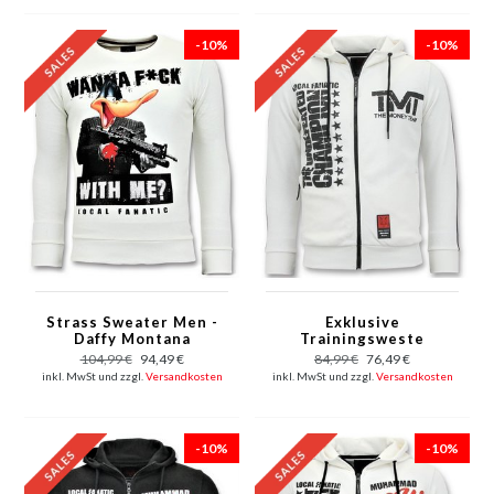
-10%
-10%
Strass Sweater Men -
Exklusive
Daffy Montana
Trainingsweste
Sweater - Weiß
Männer - TMT Floyd
104,99 €
94,49 €
84,99 €
76,49 €
Mayweather - Weiß
inkl. MwSt und zzgl.
Versandkosten
inkl. MwSt und zzgl.
Versandkosten
-10%
-10%