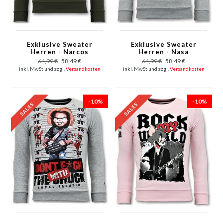
Exklusive Sweater
Exklusive Sweater
Herren - Narcos
Herren - Nasa
Sweater - Grün
American Flag - Grau
64,99 €
58,49 €
64,99 €
58,49 €
inkl. MwSt und zzgl.
Versandkosten
inkl. MwSt und zzgl.
Versandkosten
-10%
-10%