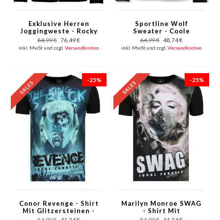
Exklusive Herren
Sportline Wolf
Joggingweste - Rocky
Sweater - Coole
Balboa Boxing -
Sweater Men - 6357Z -
84,99 €
76,49 €
64,99 €
48,74 €
Schwarz
Schwarz
inkl. MwSt und zzgl.
Versandkosten
inkl. MwSt und zzgl.
Versandkosten
-25%
-25%
Conor Revenge - Shirt
Marilyn Monroe SWAG
Mit Glitzersteinen -
- Shirt Mit
6348Z - Schwarz
Strasssteinen - 6347Z
54,99 €
41,24 €
54,99 €
41,24 €