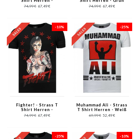
Shirt Herren -
Shirt Herren - Grün
Schwarz
74,99 €
67,49 €
74,99 €
67,49 €
-10%
-25%
Fighter! - Strass T
Muhammad Ali - Strass
Shirt Herren -
T Shirt Herren - Weiß
Schwarz
74,99 €
67,49 €
69,99 €
52,49 €
-25%
-10%