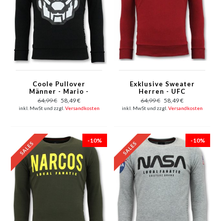
Coole Pullover
Exklusive Sweater
Männer - Mario -
Herren - UFC
Schwarz
Championship
64,99 €
58,49 €
64,99 €
58,49 €
Sweater - Bordeaux
inkl. MwSt und zzgl.
Versandkosten
inkl. MwSt und zzgl.
Versandkosten
-10%
-10%