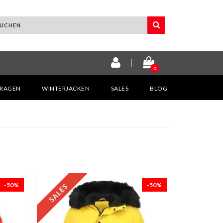
0
KRAGEN
WINTERJACKEN
SALES
BLOG
-50%
-50%