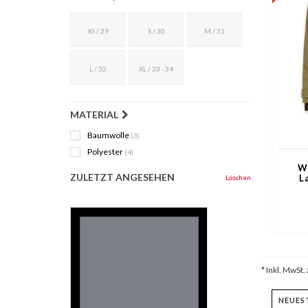
XS / 29
S / 30
M / 31
L / 32
XL / 33 - 34
MATERIAL
Baumwolle
(3)
Polyester
(4)
W
ZULETZT ANGESEHEN
L
Löschen
* Inkl. MwSt. 