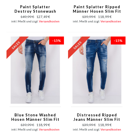
Paint Splatter
Paint Splatter Ripped
Destroy Stonewash
Männer Hosen Slim Fit
Jeans Männer Slim Fit
- 1075 - Blau
149,99 €
127,49 €
139,99 €
118,99 €
-1084 - Schwarz
inkl. MwSt und zzgl.
Versandkosten
inkl. MwSt und zzgl.
Versandkosten
-15%
-15%
Blue Stone Washed
Distressed Ripped
Hosen Männer Slim Fit
Jeans Männer Slim Fit
-1076
- 1082 - Blau
139,99 €
118,99 €
139,99 €
118,99 €
inkl. MwSt und zzgl.
Versandkosten
inkl. MwSt und zzgl.
Versandkosten