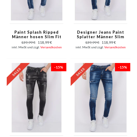
Paint Splash Ripped
Designer Jeans Paint
Männer hosen Slim Fit
Splatter Männer Slim
-1071- Blau
Fit -1072 - Blau
139,99 €
118,99 €
139,99 €
118,99 €
inkl. MwSt und zzgl.
Versandkosten
inkl. MwSt und zzgl.
Versandkosten
-15%
-15%