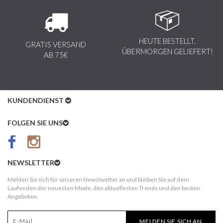
HEUTE BESTELLT,
GRATIS VERSAND
ÜBERMORGEN GELIEFERT!
AB 75€
KUNDENDIENST
Kundenservice
FOLGEN SIE UNS
AGB
Datenschutz
NEWSLETTER
Impressum
Melden Sie sich für unseren Newslwetter an und bleiben Sie auf dem
Laufenden der neuesten Mode, den aktuellesten Trends und den besten
Kundeninformationen
Angeboten.
Versandkosten
MELDEN SIE SICH AN