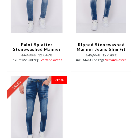
Paint Splatter
Ripped Stonewashed
Stonewashed Männer
Männer Jeans Slim Fit
Jeans Slim Fit - 1079 -
- 1073 - Blau
149,99 €
127,49 €
149,99 €
127,49 €
Blau
inkl. MwSt und zzgl.
Versandkosten
inkl. MwSt und zzgl.
Versandkosten
-15%