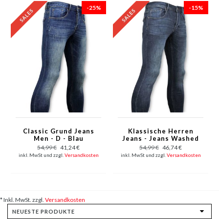
-25%
-15%
Classic Grund Jeans
Klassische Herren
Men - D - Blau
Jeans - Jeans Washed
- D3060 - Blau
54,99 €
41,24 €
54,99 €
46,74 €
inkl. MwSt und zzgl.
Versandkosten
inkl. MwSt und zzgl.
Versandkosten
* Inkl. MwSt. zzgl.
Versandkosten