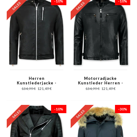
-10%
-10%
Herren
Motorradjacke
Kunstlederjacke -
Kunstleder Herren -
Bikerjacke - Schwarz
Bikerjacke - Schwarz
134,99 €
121,49 €
134,99 €
121,49 €
-10%
-30%