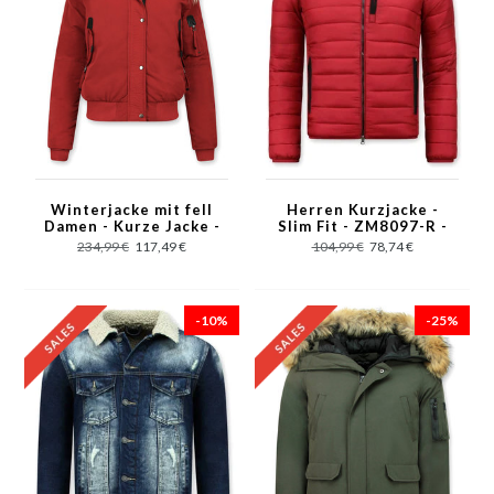
Winterjacke mit fell
Herren Kurzjacke -
Damen - Kurze Jacke -
Slim Fit - ZM8097-R -
Rot
Rot
234,99 €
117,49 €
104,99 €
78,74 €
-10%
-25%