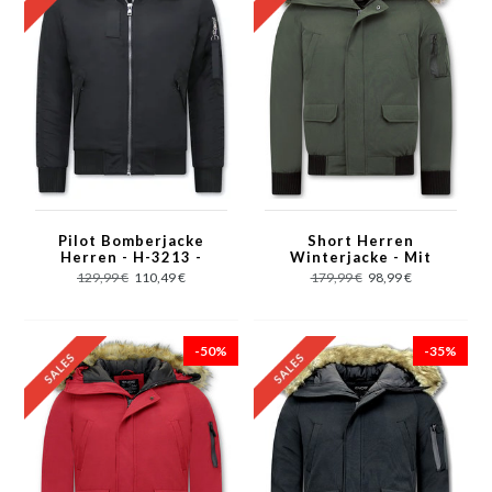
Pilot Bomberjacke
Short Herren
Herren - H-3213 -
Winterjacke - Mit
Schwarz
Kunstpelzkragen -
129,99 €
110,49 €
179,99 €
98,99 €
Grün
-50%
-35%