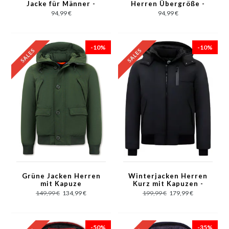
Jacke für Männer -
Herren Übergröße -
8633 - Navy
8633 - Schwarz
94,99 €
94,99 €
-10%
-10%
Grüne Jacken Herren
Winterjacken Herren
mit Kapuze
Kurz mit Kapuzen -
Schwarz
149,99 €
134,99 €
199,99 €
179,99 €
-50%
-35%