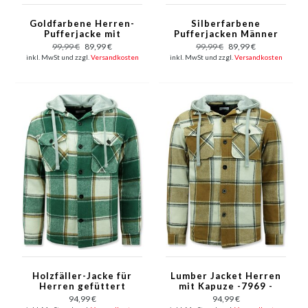
Goldfarbene Herren-
Silberfarbene
Pufferjacke mit
Pufferjacken Männer
Kapuze
mit Kapuze
99,99 €
89,99 €
99,99 €
89,99 €
inkl. MwSt und zzgl.
Versandkosten
inkl. MwSt und zzgl.
Versandkosten
Holzfäller-Jacke für
Lumber Jacket Herren
Herren gefüttert
mit Kapuze -7969 -
-7969 - Grün
Braun
94,99 €
94,99 €