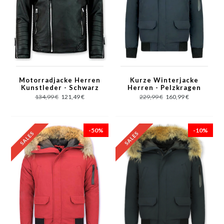
Motorradjacke Herren
Kurze Winterjacke
Kunstleder - Schwarz
Herren - Pelzkragen
Bomberjacke - Blau
134,99 €
121,49 €
229,99 €
160,99 €
-50%
-10%