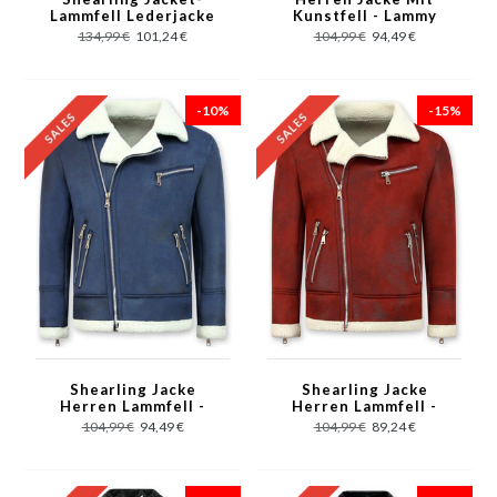
Lammfell Lederjacke
Kunstfell - Lammy
Herren - Kunstpelz -
Coat - Grau
134,99 €
101,24 €
104,99 €
94,49 €
Schwarz
-10%
-15%
Shearling Jacke
Shearling Jacke
Herren Lammfell -
Herren Lammfell -
Jacke Mit Kunstfell -
Lammy Coat - Rot
104,99 €
94,49 €
104,99 €
89,24 €
Blau