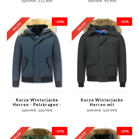
229,99 €
172,49 €
199,99 €
99,99 €
-30%
-35%
Kurze Winterjacke
Kurze Winterjacke
Herren - Pelzkragen -
Herren mit
Echtfell Jacke - Blau
Fellkragen- Chilliwack
229,99 €
160,99 €
199,99 €
129,99 €
Bomber - Schwarz
-35%
-25%