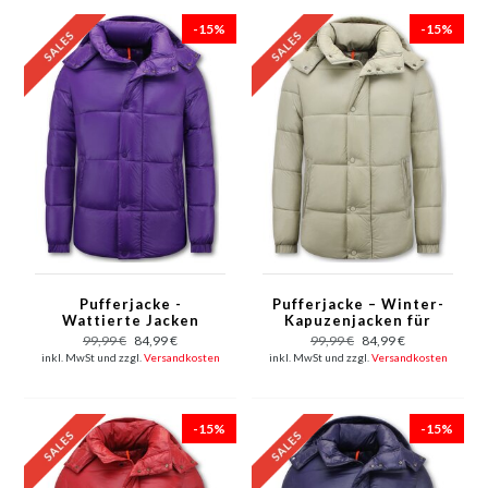
-15%
-15%
Pufferjacke -
Pufferjacke – Winter-
Wattierte Jacken
Kapuzenjacken für
Herren - 8055 - Lila
Herren – 8055 – Beige
99,99 €
84,99 €
99,99 €
84,99 €
inkl. MwSt und zzgl.
Versandkosten
inkl. MwSt und zzgl.
Versandkosten
-15%
-15%