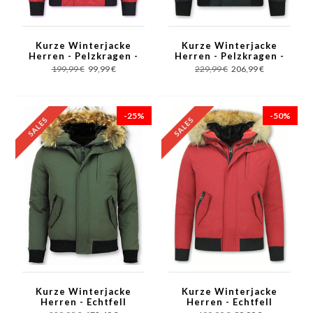
Kurze Winterjacke
Kurze Winterjacke
Herren - Pelzkragen -
Herren - Pelzkragen -
Echtfell Jacke -
Echtfell Jacke -
199,99 €
99,99 €
229,99 €
206,99 €
Canada - Rot
Schwarz
-25%
-50%
Kurze Winterjacke
Kurze Winterjacke
Herren - Echtfell
Herren - Echtfell
Jacke - Grün
Jacke - Rot