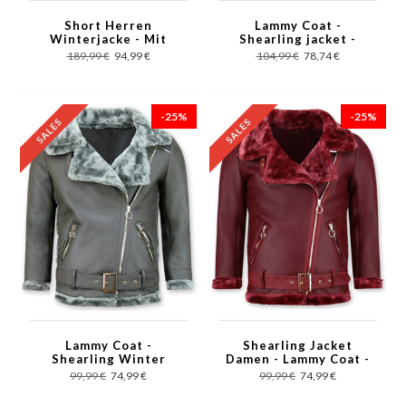
Short Herren
Lammy Coat -
Winterjacke - Mit
Shearling jacket -
Kunstpelzkragen -
Braun
189,99 €
94,99 €
104,99 €
78,74 €
Blau
-25%
-25%
Lammy Coat -
Shearling Jacket
Shearling Winter
Damen - Lammy Coat -
Jacket Damen - Grau
Bordeaux
99,99 €
74,99 €
99,99 €
74,99 €