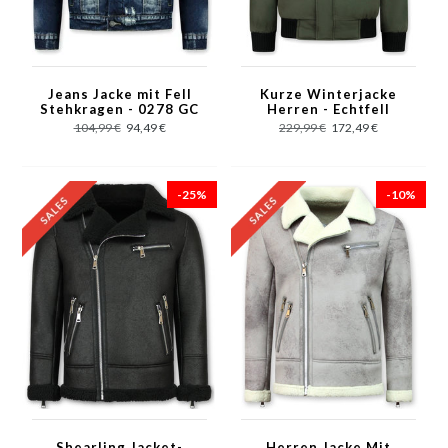
Jeans Jacke mit Fell
Kurze Winterjacke
Stehkragen - 0278 GC
Herren - Echtfell
- Blau
Jacke - Grün
104,99 €
94,49 €
229,99 €
172,49 €
-25%
-10%
Shearling Jacket-
Herren Jacke Mit