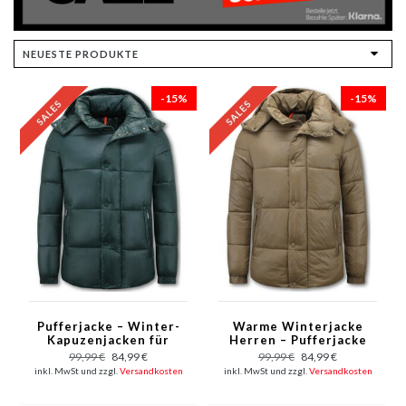
-15%
-15%
Pufferjacke – Winter-
Warme Winterjacke
Kapuzenjacken für
Herren – Pufferjacke
Herren – 8055 – Grün
Herren – Wattierte
99,99 €
84,99 €
99,99 €
84,99 €
Jacke – 8055 – Braun
inkl. MwSt und zzgl.
Versandkosten
inkl. MwSt und zzgl.
Versandkosten