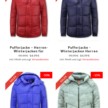
Pufferjacke – Herren-
Pufferjacke -
Winterjacken für
Winterjacken Herren
Erwachsene – 8055 –
Wasserdicht - 8055 -
99,99 €
84,99 €
99,99 €
84,99 €
Rot
Dunkelblau
inkl. MwSt und zzgl.
Versandkosten
inkl. MwSt und zzgl.
Versandkosten
-50%
-15%