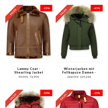
-25%
-45%
Lammy Coat -
Winterjacken mit
Shearling Jacket
Fellkapuze Damen -
Damen - Braun
Kurze Jacke - Grün
99,99 €
74,99 €
234,99 €
129,24 €
-50%
-25%