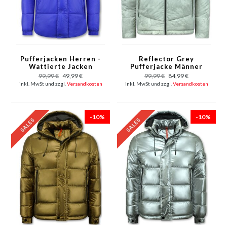
Pufferjacken Herren -
Reflector Grey
Wattierte Jacken
Pufferjacke Männer
Herren - 8055 -
mit Kapuze
99,99 €
49,99 €
99,99 €
84,99 €
Hellblau
inkl. MwSt und zzgl.
Versandkosten
inkl. MwSt und zzgl.
Versandkosten
-10%
-10%