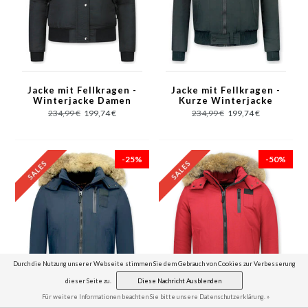
Jacke mit Fellkragen -
Jacke mit Fellkragen -
Winterjacke Damen
Kurze Winterjacke
Kurz - Schwarz
Herren - Großer
234,99 €
199,74 €
234,99 €
199,74 €
Pelzkragen - Schwarz
-25%
-50%
Durch die Nutzung unserer Webseite stimmen Sie dem Gebrauch von Cookies zur Verbesserung
dieser Seite zu.
Diese Nachricht Ausblenden
Für weitere Informationen beachten Sie bitte unsere Datenschutzerklärung. »