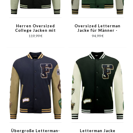
Herren Oversized
Oversized Letterman
College Jacken mit
Jacke für Männer -
Kapuze - 8630 -
8633 - Grün
119,99 €
94,99 €
Schwarz
Übergroße Letterman-
Letterman Jacke