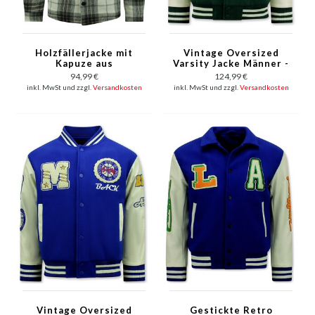
Holzfällerjacke mit
Vintage Oversized
Kapuze aus
Varsity Jacke Männer -
Teddywolle -7091-
7086 - Grün
94,99 €
124,99 €
Schwarz
inkl. MwSt und zzgl.
Versandkosten
inkl. MwSt und zzgl.
Versandkosten
Vintage Oversized
Gestickte Retro