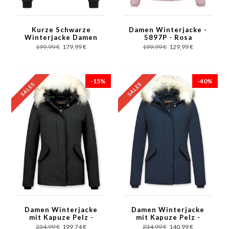
Kurze Schwarze
Damen Winterjacke -
Winterjacke Damen
5897P - Rosa
mit Kapuzen
199,99 €
179,99 €
199,99 €
129,99 €
-15%
-40%
Damen Winterjacke
Damen Winterjacke
mit Kapuze Pelz -
mit Kapuze Pelz -
5897Z - Schwarz
5897B - Blau
234,99 €
199,74 €
234,99 €
140,99 €