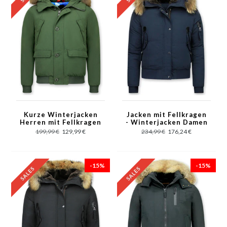
Kurze Winterjacken
Jacken mit Fellkragen
Herren mit Fellkragen
- Winterjacken Damen
- Chilliwack Bomber -
Kurz - Blau
199,99 €
129,99 €
234,99 €
176,24 €
Grün
-15%
-15%