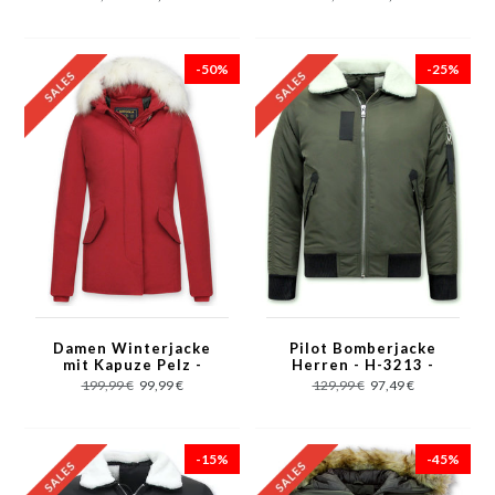
-50%
-25%
Damen Winterjacke
Pilot Bomberjacke
mit Kapuze Pelz -
Herren - H-3213 -
5897R - Rot
Grün
199,99 €
99,99 €
129,99 €
97,49 €
-15%
-45%