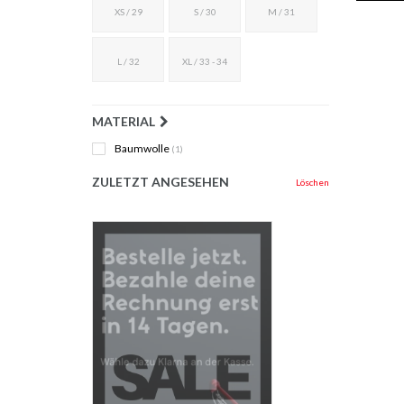
XS / 29
S / 30
M / 31
L / 32
XL / 33 - 34
MATERIAL
Baumwolle
(1)
ZULETZT ANGESEHEN
Löschen