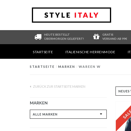
HEUTE BESTELLT
GRATIS
ÜBERMORGEN GELIEFERT!
VERSAND AB 99€
STARTSEITE
ITALIENISCHE HERRENMODE
I
STARTSEITE
/
MARKEN
/
WAREEN W
ZURÜCK ZUR STARTSEITE MARKEN
MARKEN