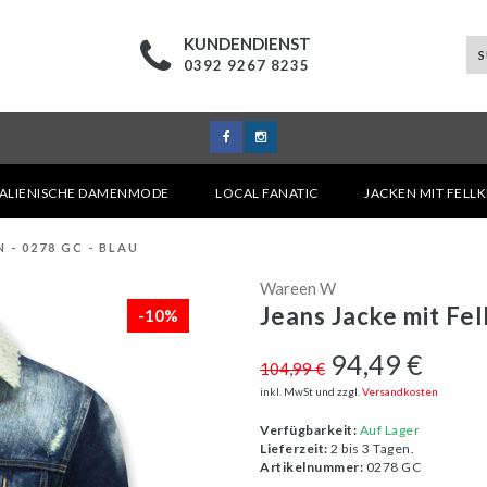
KUNDENDIENST
0392 9267 8235
TALIENISCHE DAMENMODE
LOCAL FANATIC
JACKEN MIT FELL
 - 0278 GC - BLAU
Wareen W
Jeans Jacke mit Fel
-10%
94,49 €
104,99 €
inkl. MwSt und zzgl.
Versandkosten
Verfügbarkeit:
Auf Lager
Lieferzeit:
2 bis 3 Tagen.
Artikelnummer:
0278 GC