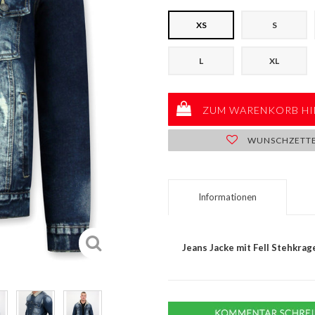
XS
S
L
XL
ZUM WARENKORB HI
WUNSCHZETT
Informationen
Jeans Jacke mit Fell Stehkrag