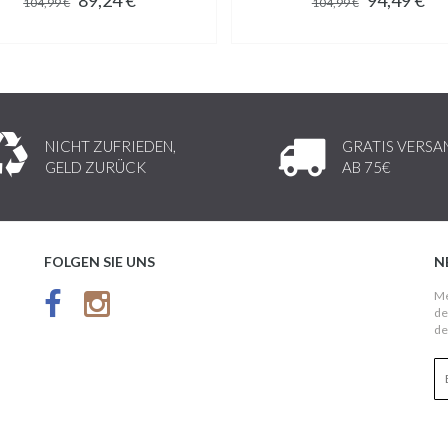
104,99 €
104,99 €
NICHT ZUFRIEDEN,
GRATIS VERSA
GELD ZURÜCK
AB 75€
FOLGEN SIE UNS
N
Me
de
de