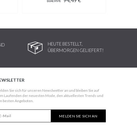
104,99 €
HEUTE BESTELLT,
ND
ÜBERMORGEN GELIEFERT!
EWSLETTER
lden Sie sich für unseren Newslwetter an und bleiben Sie auf
m Laufenden der neuesten Mode, den aktuellesten Trends und
n besten Angeboten.
MELDEN SIE SICH AN