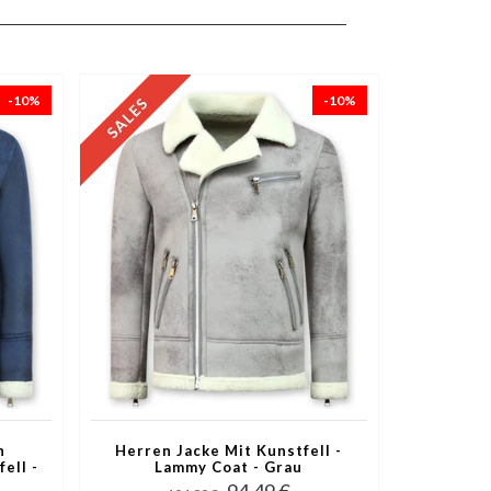
-10%
-10%
n
Herren Jacke Mit Kunstfell -
ell -
Lammy Coat - Grau
94,49 €