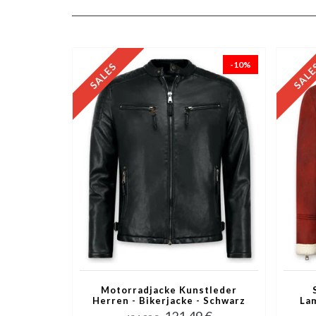
-10%
Motorradjacke Kunstleder
Herren - Bikerjacke - Schwarz
La
121,49 €