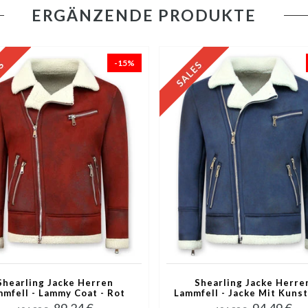
ERGÄNZENDE PRODUKTE
-15%
Shearling Jacke Herren
Shearling Jacke Herre
mmfell - Lammy Coat - Rot
Lammfell - Jacke Mit Kunstf
Blau
89,24 €
94,49 €