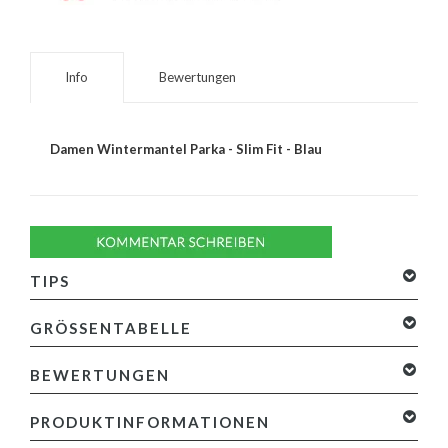
Info
Bewertungen
Damen Wintermantel Parka - Slim Fit - Blau
TIPS
GRÖSSENTABELLE
BEWERTUNGEN
0 Sterne, basierend auf 0 Bewertungen
Ihre Bewertung
PRODUKTINFORMATIONEN
hinzufügen