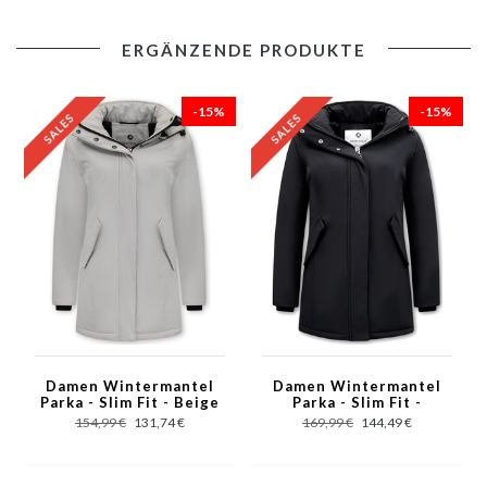
Produktinformation:
ERGÄNZENDE PRODUKTE
- Parka Damen Wintermantel
- Bequemes und warmes Modell, perfekt für den Winter
-15%
-15%
- Langes Modell mit schmaler Passform
- Das Futter besteht aus 100% Polyester
- Das Material besteht aus 100% Polyester
- Das Modell hat zwei Taschen und keine Innentasche
- Hat einen Reißverschluss mit Druckknöpfen als Verschluss
- Die Haube ist abnehmbar
- Bringen Sie es für maximale Lebensdauer in die chemische
Reinigung
- Erhältlich in den Größen S - M - L - XL - XXL
Damen Wintermantel
Damen Wintermantel
Parka - Slim Fit - Beige
Parka - Slim Fit -
Schwarz
154,99 €
131,74 €
169,99 €
144,49 €