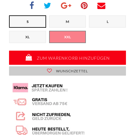
S
M
L
XL
XXL
ZUM WARENKORB HINZUFÜGEN
WUNSCHZETTEL