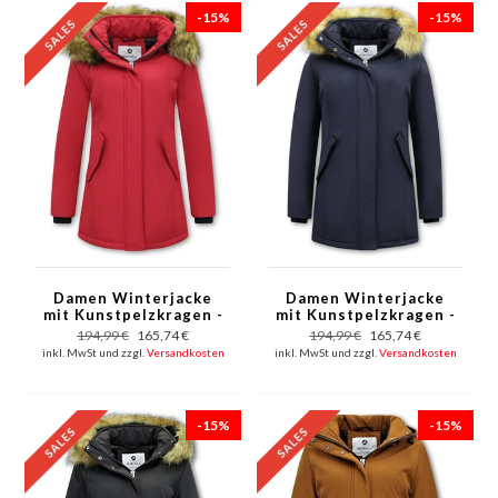
-15%
-15%
Damen Winterjacke
Damen Winterjacke
mit Kunstpelzkragen -
mit Kunstpelzkragen -
Slim Fit - Rot
Slim Fit - Blau
194,99 €
165,74 €
194,99 €
165,74 €
inkl. MwSt und zzgl.
Versandkosten
inkl. MwSt und zzgl.
Versandkosten
-15%
-15%