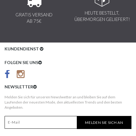
HEUTE BESTELLT,
GRATIS VERSAND
ÜBERMORGEN GELIEFERT!
AB 75€
KUNDENDIENST
Kundenservice
FOLGEN SIE UNS
AGB
Datenschutz
NEWSLETTER
Impressum
Melden Sie sich für unseren Newslwetter an und bleiben Sie auf dem
Laufenden der neuesten Mode, den aktuellesten Trends und den besten
Kundeninformationen
Angeboten.
Versandkosten
MELDEN SIE SICH AN
Widerruf
Erst nach Erhalt bezahlen!