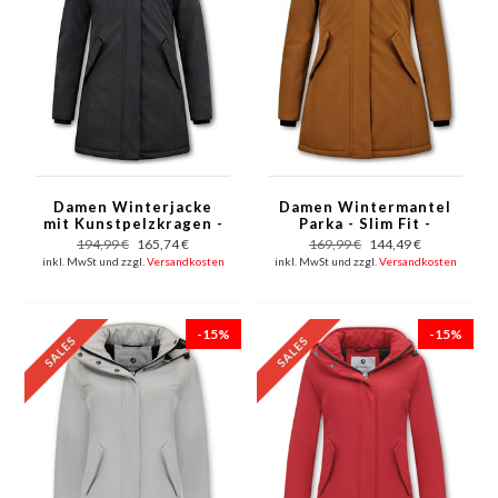
Damen Winterjacke
Damen Wintermantel
mit Kunstpelzkragen -
Parka - Slim Fit -
Slim Fit - Schwarz
Braun
194,99 €
165,74 €
169,99 €
144,49 €
inkl. MwSt und zzgl.
Versandkosten
inkl. MwSt und zzgl.
Versandkosten
-15%
-15%