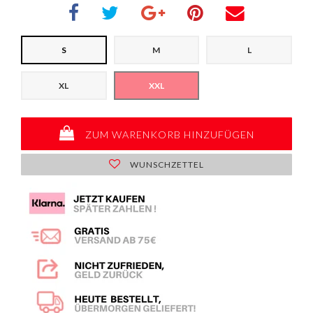
S
M
L
XL
XXL
ZUM WARENKORB HINZUFÜGEN
WUNSCHZETTEL