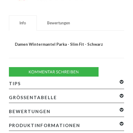
Info
Bewertungen
Damen Wintermantel Parka - Slim Fit - Schwarz
TIPS
GRÖSSENTABELLE
BEWERTUNGEN
0 Sterne, basierend auf 0 Bewertungen
Ihre Bewertung
PRODUKTINFORMATIONEN
hinzufügen