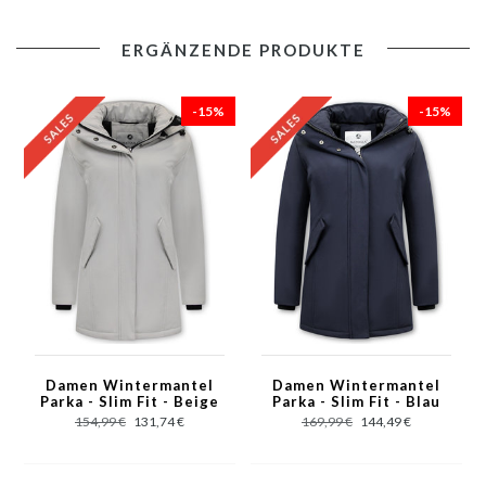
Produktinformation:
ERGÄNZENDE PRODUKTE
- Parka Damen Wintermantel
- Bequemes und warmes Modell, perfekt für den Winter
-15%
-15%
- Langes Modell mit schmaler Passform
- Das Futter besteht aus 100% Polyester
- Das Material besteht aus 100% Polyester
- Das Modell hat zwei Taschen und keine Innentasche
- Hat einen Reißverschluss mit Druckknöpfen als Verschluss
- Die Haube ist abnehmbar
- Bringen Sie es für maximale Lebensdauer in die chemische
Reinigung
- Erhältlich in den Größen S - M - L - XL - XXL
Damen Wintermantel
Damen Wintermantel
Parka - Slim Fit - Beige
Parka - Slim Fit - Blau
154,99 €
131,74 €
169,99 €
144,49 €