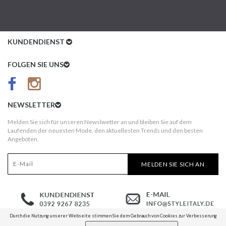
OZGE
Ich bin zufrieden !
KUNDENDIENST
ARBER
Kundenservice
FOLGEN SIE UNS
Ist das echtfell ?
AGB
Datenschutz
4.9
Sterne, basierend auf 8 Bewertungen
Ihre Bewertung
NEWSLETTER
hinzufügen
Impressum
Melden Sie sich für unseren Newslwetter an und bleiben Sie auf dem
Laufenden der neuesten Mode, den aktuellesten Trends und den besten
Kundeninformationen
Angeboten.
Versandkosten
MELDEN SIE SICH AN
Widerruf
Erst nach Erhalt bezahlen!
Durch die Nutzung unserer Webseite stimmen Sie dem Gebrauch von Cookies zur Verbesserung