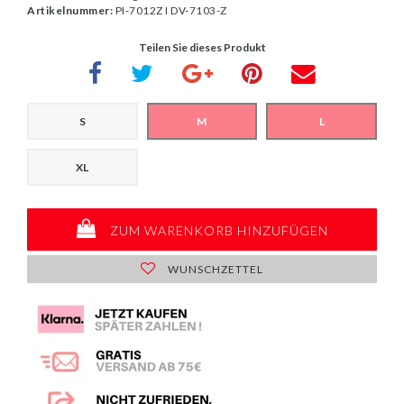
Artikelnummer:
PI-7012Z I DV-7103-Z
Teilen Sie dieses Produkt
S
M
L
XL
ZUM WARENKORB HINZUFÜGEN
WUNSCHZETTEL