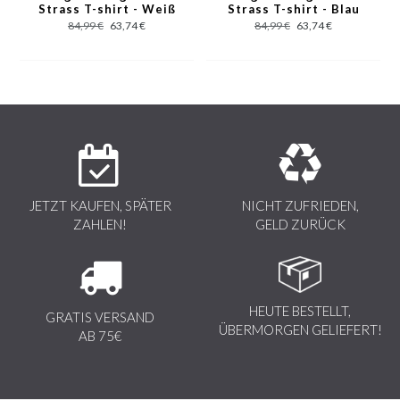
Strass T-shirt - Weiß
Strass T-shirt - Blau
Digitaldrucke, sowie die Qualität der modernen Werkstoffe, die in
84,99 €
63,74 €
84,99 €
63,74 €
Italien gefertigt werden.
JETZT KAUFEN, SPÄTER
NICHT ZUFRIEDEN,
ZAHLEN!
GELD ZURÜCK
HEUTE BESTELLT,
GRATIS VERSAND
ÜBERMORGEN GELIEFERT!
AB 75€