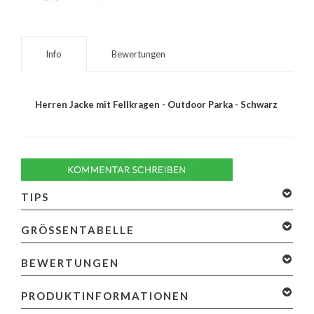
Info
Bewertungen
Herren Jacke mit Fellkragen - Outdoor Parka - Schwarz
TIPS
GRÖSSENTABELLE
BEWERTUNGEN
0 Sterne, basierend auf 0 Bewertungen
Ihre Bewertung
PRODUKTINFORMATIONEN
hinzufügen