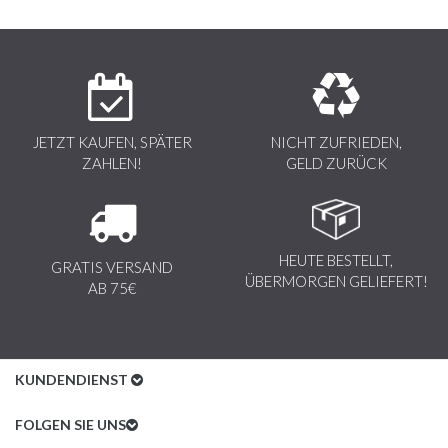
Fell ein eigenes einzigartiges Design. Das Fell kann sich in Fülle und
Farbe von der Abbildung unterscheiden.
JETZT KAUFEN, SPÄTER
NICHT ZUFRIEDEN,
ZAHLEN!
GELD ZURÜCK
HEUTE BESTELLT,
GRATIS VERSAND
ÜBERMORGEN GELIEFERT!
AB 75€
KUNDENDIENST
Kundenservice
FOLGEN SIE UNS