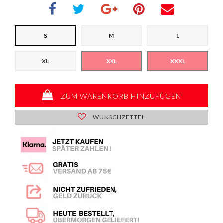
S
M
L
XL
XXL
XXXL
ZUM WARENKORB HINZUFÜGEN
WUNSCHZETTEL