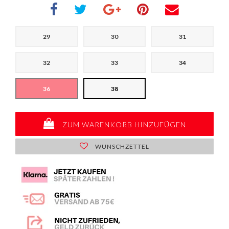
29
30
31
32
33
34
36
38
ZUM WARENKORB HINZUFÜGEN
WUNSCHZETTEL