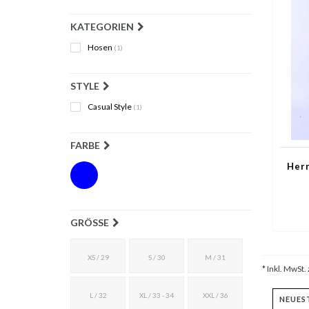
KATEGORIEN
Hosen
(1)
STYLE
Casual Style
(1)
FARBE
Herr
GRÖSSE
XS / 29
S / 30
M / 31
* Inkl. MwSt. 
L / 32
XL / 33 - 34
XXL / 36