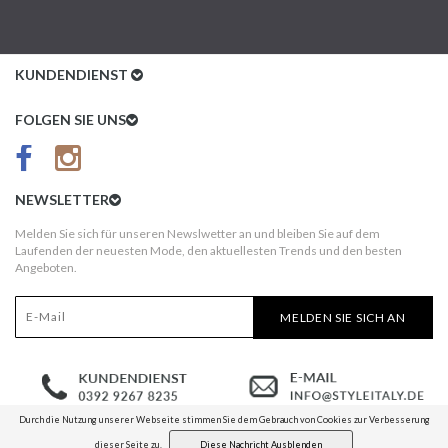
KUNDENDIENST
Kundenservice
FOLGEN SIE UNS
AGB
Datenschutz
NEWSLETTER
Impressum
Melden Sie sich für unseren Newslwetter an und bleiben Sie auf dem
Laufenden der neuesten Mode, den aktuellesten Trends und den besten
Kundeninformationen
Angeboten.
Versandkosten
MELDEN SIE SICH AN
Widerruf
Erst nach Erhalt bezahlen!
Durch die Nutzung unserer Webseite stimmen Sie dem Gebrauch von Cookies zur Verbesserung
dieser Seite zu.
Diese Nachricht Ausblenden