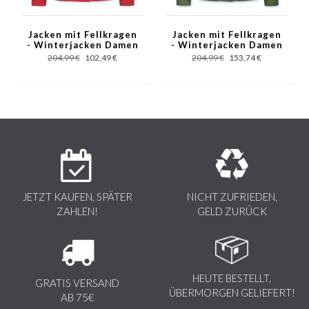
- Standard Pelzkragen: Groß
- Pelzkragen: Einziehbar
Jacken mit Fellkragen
Jacken mit Fellkragen
- Winterjacken Damen
- Winterjacken Damen
Kurz - Rot
Kurz - Grün
Hinweis!
Der Pelzkragen ist ein Naturprodukt und daher hat jedes
204,99 €
102,49 €
204,99 €
153,74 €
Stück Fell ein eigenes einzigartiges Design. Das Fell kann sich in
Fülle und Farbe von der Abbildung unterscheiden.
JETZT KAUFEN, SPÄTER
NICHT ZUFRIEDEN,
ZAHLEN!
GELD ZURÜCK
HEUTE BESTELLT,
GRATIS VERSAND
ÜBERMORGEN GELIEFERT!
AB 75€