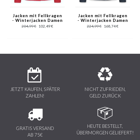
- Standard Pelzkragen: Groß
- Pelzkragen: Einziehbar
Jacken mit Fellkragen
Jacken mit Fellkragen
- Winterjacken Damen
- Winterjacken Damen
Kurz - Rot
Kurz - Blau
Hinweis! Der Pelzkragen ist ein Naturprodukt und daher hat
204,99 €
102,49 €
224,99 €
168,74 €
jedes Stück Fell ein eigenes einzigartiges Design. Das Fell
kann sich in Fülle und Farbe von der Abbildung
unterscheiden.
JETZT KAUFEN, SPÄTER
NICHT ZUFRIEDEN,
ZAHLEN!
GELD ZURÜCK
HEUTE BESTELLT,
GRATIS VERSAND
ÜBERMORGEN GELIEFERT!
AB 75€