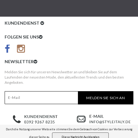
KUNDENDIENST
Kundenservice
FOLGEN SIE UNS
AGB
Datenschutz
NEWSLETTER
Impressum
Melden Sie sich für unseren Newslwetter an und bleiben Sie auf dem
Laufenden der neuesten Mode, den aktuellesten Trends und den besten
Kundeninformationen
Angeboten.
Versandkosten
MELDEN SIE SICH AN
Widerruf
Erst nach Erhalt bezahlen!
Durch die Nutzung unserer Webseite stimmen Sie dem Gebrauch von Cookies zur Verbesserung
dieser Seite zu.
Diese Nachricht Ausblenden