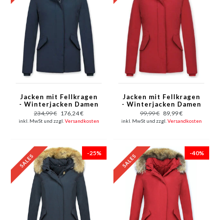
Jacken mit Fellkragen
Jacken mit Fellkragen
- Winterjacken Damen
- Winterjacken Damen
Wooly Kurz - Blau
Wooly Kurz - Rot
234,99 €
176,24 €
99,99 €
89,99 €
inkl. MwSt und zzgl.
Versandkosten
inkl. MwSt und zzgl.
Versandkosten
-25%
-40%