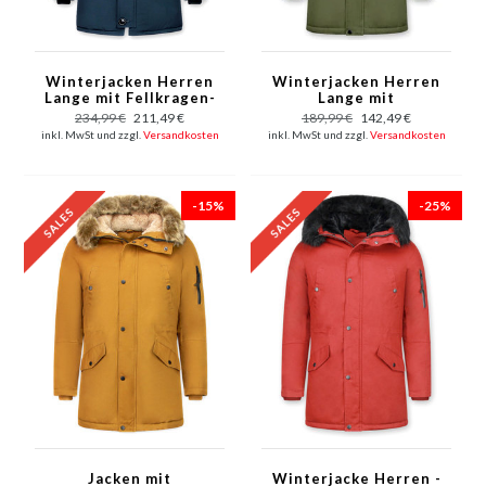
Winterjacken Herren
Winterjacken Herren
Lange mit Fellkragen-
Lange mit
Große Pelzkragen -
Kunstfellkrage - Army
234,99 €
211,49 €
189,99 €
142,49 €
Parka - Blau
Grün
inkl. MwSt und zzgl.
Versandkosten
inkl. MwSt und zzgl.
Versandkosten
-15%
-25%
Jacken mit
Winterjacke Herren -