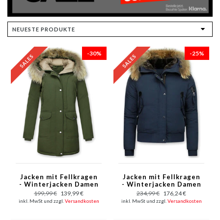
-30%
-25%
Jacken mit Fellkragen
Jacken mit Fellkragen
- Winterjacken Damen
- Winterjacken Damen
Lange - Parka - Khaki
Kurz - Blau
199,99 €
139,99 €
234,99 €
176,24 €
inkl. MwSt und zzgl.
Versandkosten
inkl. MwSt und zzgl.
Versandkosten