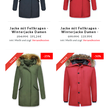
Jacke mit Fellkragen -
Jacke mit Fellkragen -
Winterjacke Damen
Winterjacke Damen -
Lang - Parka - Blau
Parka Taschen - Rot
254,99 €
191,24 €
199,99 €
119,99 €
inkl. MwSt und zzgl.
Versandkosten
inkl. MwSt und zzgl.
Versandkosten
-25%
-50%