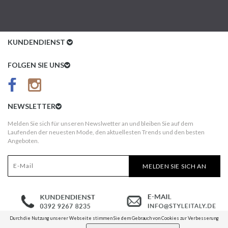
KUNDENDIENST
Kundenservice
FOLGEN SIE UNS
AGB
Datenschutz
NEWSLETTER
Impressum
Melden Sie sich für unseren Newslwetter an und bleiben Sie auf dem
Laufenden der neuesten Mode, den aktuellesten Trends und den besten
Kundeninformationen
Angeboten.
Versandkosten
MELDEN SIE SICH AN
Widerruf
Erst nach Erhalt bezahlen!
Durch die Nutzung unserer Webseite stimmen Sie dem Gebrauch von Cookies zur Verbesserung