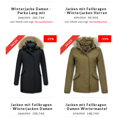
Winterjacke Damen -
Jacken mit Fellkragen
Parka Lang mit
- Winterjacken Herren
Fellkragen- Khaki
Lange - Große
244,99 €
183,74 €
199,99 €
99,99 €
Pelzkragen - Canada
inkl. MwSt und zzgl.
Versandkosten
inkl. MwSt und zzgl.
Versandkosten
Style - Rot
-25%
-15%
Jacken mit Fellkragen
Jacken mit Fellkragen
- Winterjacken Damen
- Damen Wintermantel
Lang - Großer
Wooly Kurz - Kleine
264,99 €
198,74 €
174,99 €
148,74 €
Pelzkragen - Schwarz
Pelzkragen - Grün