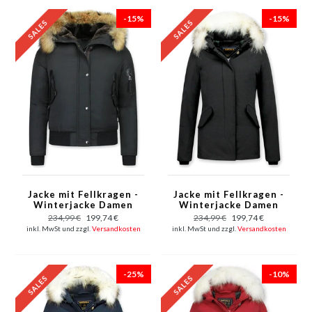
-15%
-15%
Jacke mit Fellkragen -
Jacke mit Fellkragen -
Winterjacke Damen
Winterjacke Damen
Kurz - Schwarz
Kurz - Schwarz
234,99 €
199,74 €
234,99 €
199,74 €
inkl. MwSt und zzgl.
Versandkosten
inkl. MwSt und zzgl.
Versandkosten
-25%
-10%