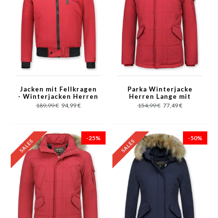
Jacken mit Fellkragen
Parka Winterjacke
- Winterjacken Herren
Herren Lange mit
Kurze - Große
Fellkragen - Parka
189,99 €
94,99 €
154,99 €
77,49 €
Pelzkragen - Rot
Karo - Rot
-25%
-50%