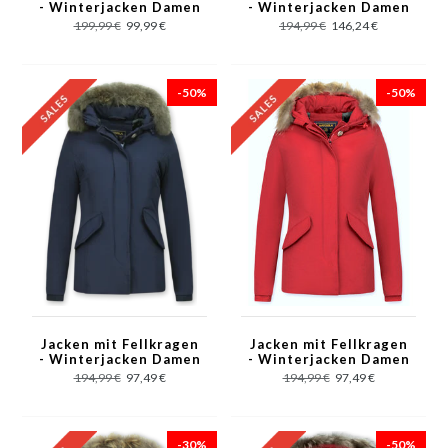
- Winterjacken Damen
- Winterjacken Damen
Kurze - Große
Kurze - Kleine
199,99 €
99,99 €
194,99 €
146,24 €
Pelzkragen - Wooly -
Pelzkragen - Wooly -
Rot
Schwarz
-50%
-50%
Jacken mit Fellkragen
Jacken mit Fellkragen
- Winterjacken Damen
- Winterjacken Damen
Kurze - Kleine
Kurze - Kleine
194,99 €
97,49 €
194,99 €
97,49 €
Pelzkragen - Wooly -
Pelzkragen - Wooly -
Blau
Rot
-30%
-50%