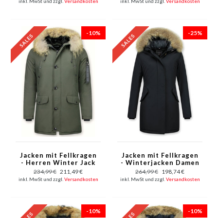
inkl. MwSt und zzgl.
Versandkosten
inkl. MwSt und zzgl.
Versandkosten
-10%
-25%
Jacken mit Fellkragen
Jacken mit Fellkragen
- Herren Winter Jack
- Winterjacken Damen
Lang - Große XL
Lang - Großer
234,99 €
211,49 €
264,99 €
198,74 €
Pelzkragen - Parka -
Pelzkragen - Schwarz
inkl. MwSt und zzgl.
Versandkosten
inkl. MwSt und zzgl.
Versandkosten
Grün
-10%
-10%