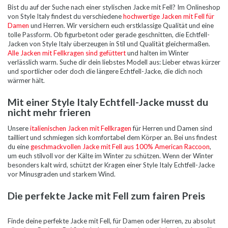
Bist du auf der Suche nach einer stylischen Jacke mit Fell? Im Onlineshop
von Style Italy findest du verschiedene
hochwertige Jacken mit Fell für
Damen
und Herren. Wir versichern euch erstklassige Qualität und eine
tolle Passform. Ob figurbetont oder gerade geschnitten, die Echtfell-
Jacken von Style Italy überzeugen in Stil und Qualität gleichermaßen.
Alle Jacken mit Fellkragen sind gefüttert
und halten im Winter
verlässlich warm. Suche dir dein liebstes Modell aus: Lieber etwas kürzer
und sportlicher oder doch die längere Echtfell-Jacke, die dich noch
wärmer hält.
Mit einer Style Italy Echtfell-Jacke musst du
nicht mehr frieren
Unsere
italienischen Jacken mit Fellkragen
für Herren und Damen sind
tailliert und schmiegen sich komfortabel dem Körper an. Bei uns findest
du eine
geschmackvollen Jacke mit Fell aus 100% American Raccoon
,
um euch stilvoll vor der Kälte im Winter zu schützen. Wenn der Winter
besonders kalt wird, schützt der Kragen einer Style Italy Echtfell-Jacke
vor Minusgraden und starkem Wind.
Die perfekte Jacke mit Fell zum fairen Preis
Finde deine perfekte Jacke mit Fell, für Damen oder Herren, zu absolut