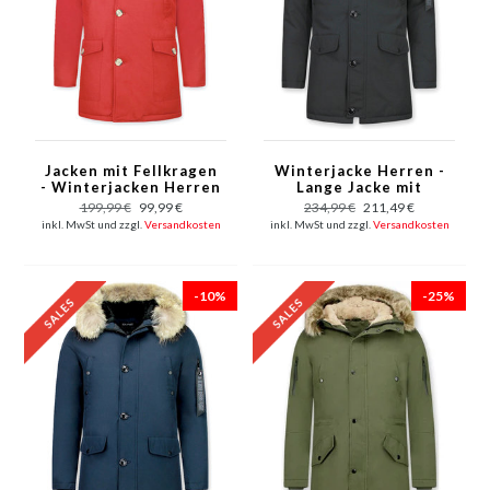
Jacken mit Fellkragen
Winterjacke Herren -
- Winterjacken Herren
Lange Jacke mit
Lange - Große
Fellkragen - Großer
199,99 €
99,99 €
234,99 €
211,49 €
Pelzkragen - Parka 4
Pelzkragen - Parka -
inkl. MwSt und zzgl.
Versandkosten
inkl. MwSt und zzgl.
Versandkosten
Tasche Wooly - Rot
Schwarz
-10%
-25%