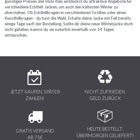
günstigen Preisen. Bei Style Italy entdeckst du attraktive Angebote für
verschiedene Echtfell-Jacken, um auch den kältesten Winter zu
überstehen. Ob Echtfellkragen in verschiedenen Grö
ß
en oder einen
Kunstfellkragen - du hast die Wahl. Erhalte deine Jacke mit Fell bereits
einige Tage nach der Bestellung. Sollte dir deine neue Winterjacke doch
nicht gefallen, kannst du sie natürlich innerhalb von 14 Tagen
umtauschen.
JETZT KAUFEN, SPÄTER
NICHT ZUFRIEDEN,
ZAHLEN!
GELD ZURÜCK
HEUTE BESTELLT,
GRATIS VERSAND
ÜBERMORGEN GELIEFERT!
AB 75€