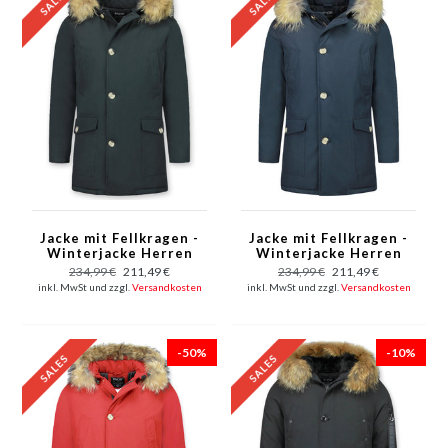
Jacke mit Fellkragen -
Jacke mit Fellkragen -
Winterjacke Herren
Winterjacke Herren
Lang Parka - Großer
Lang Parka - Großer
234,99 €
211,49 €
234,99 €
211,49 €
Pelzkragen - Schwarz
Pelzkragen - Blau
inkl. MwSt und zzgl.
Versandkosten
inkl. MwSt und zzgl.
Versandkosten
-50%
-10%