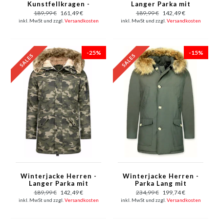
Kunstfellkragen -
Langer Parka mit
Winterjacken Herren
Kunstfell Kragen -
189,99 €
161,49 €
189,99 €
142,49 €
Lange -
Kunstfellkragen -
inkl. MwSt und zzgl.
Versandkosten
inkl. MwSt und zzgl.
Versandkosten
Kunstfellkragen -
Army / Bordeaux Rot
Army - Gelb
-25%
-15%
Winterjacke Herren -
Winterjacke Herren -
Langer Parka mit
Parka Lang mit
Kunstfell Kragen -
Fellkragen - Grün
189,99 €
142,49 €
234,99 €
199,74 €
Kunstfellkragen -
inkl. MwSt und zzgl.
Versandkosten
inkl. MwSt und zzgl.
Versandkosten
Camouflage Grün