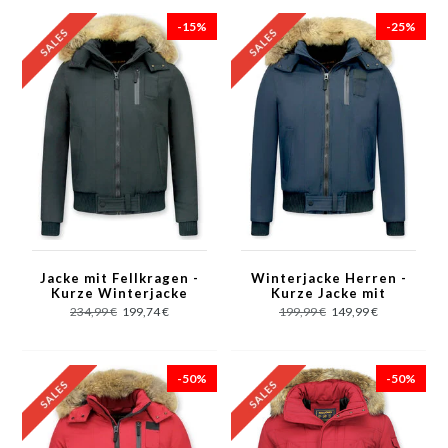
-15%
-25%
Jacke mit Fellkragen -
Winterjacke Herren -
Kurze Winterjacke
Kurze Jacke mit
Herren - Großer
Fellkragen - Großer
234,99 €
199,74 €
199,99 €
149,99 €
Pelzkragen - Schwarz
Pelzkragen - Blau
-50%
-50%