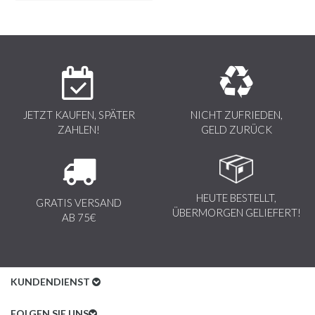
JETZT KAUFEN, SPÄTER
NICHT ZUFRIEDEN,
ZAHLEN!
GELD ZURÜCK
HEUTE BESTELLT,
GRATIS VERSAND
ÜBERMORGEN GELIEFERT!
AB 75€
KUNDENDIENST
Kundenservice
FOLGEN SIE UNS