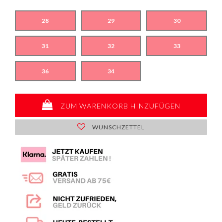
28
29
30
31
32
33
36
34
ZUM WARENKORB HINZUFÜGEN
WUNSCHZETTEL