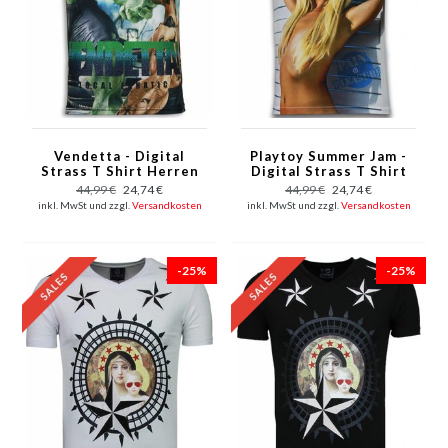
Vendetta - Digital
Playtoy Summer Jam -
Strass T Shirt Herren
Digital Strass T Shirt
- Schwarz
Herren -Weiß
44,99 €
24,74 €
44,99 €
24,74 €
inkl. MwSt und zzgl.
Versandkosten
inkl. MwSt und zzgl.
Versandkosten
-25%
-25%