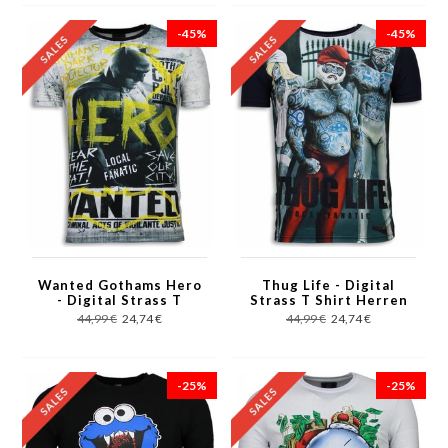
-45%
-45%
Wanted Gothams Hero
Thug Life - Digital
- Digital Strass T
Strass T Shirt Herren
Shirt Herren - Grau
- Marine
44,99 €
24,74 €
44,99 €
24,74 €
-25%
-25%