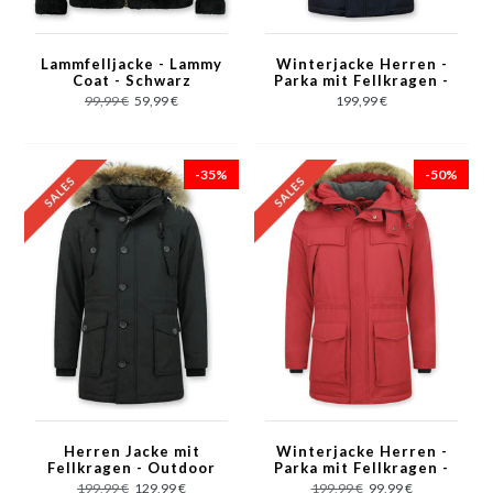
Lammfelljacke - Lammy
Winterjacke Herren -
Coat - Schwarz
Parka mit Fellkragen -
Blau
99,99 €
59,99 €
199,99 €
-35%
-50%
Herren Jacke mit
Winterjacke Herren -
Fellkragen - Outdoor
Parka mit Fellkragen -
Parka - Schwarz
Rot
199,99 €
129,99 €
199,99 €
99,99 €