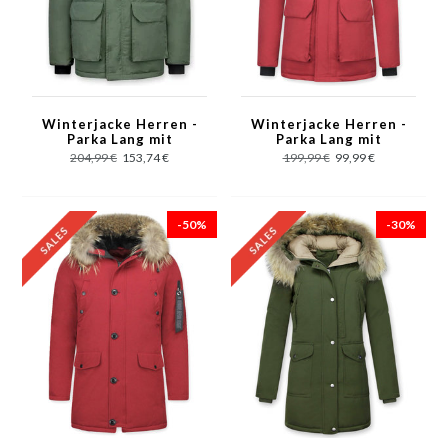
Winterjacke Herren -
Winterjacke Herren -
Parka Lang mit
Parka Lang mit
Fellkragen -
Fellkragen -
204,99 €
153,74 €
199,99 €
99,99 €
Expedition Parka -
Expedition Parka - Rot
Grün
-50%
-30%