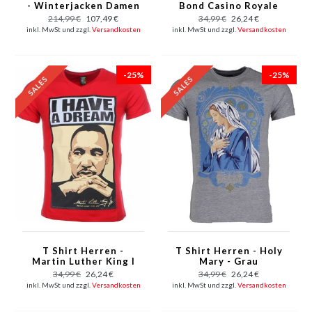
- Winterjacken Damen
Bond Casino Royale
Kurze - Große
Print - Grun
214,99 €
107,49 €
34,99 €
26,24 €
Pelzkragen - Wooly -
inkl. MwSt und zzgl.
Versandkosten
inkl. MwSt und zzgl.
Versandkosten
Blau
-25%
-25%
T Shirt Herren -
T Shirt Herren - Holy
Martin Luther King I
Mary - Grau
Have A Dream Print -
34,99 €
26,24 €
34,99 €
26,24 €
Rot
inkl. MwSt und zzgl.
Versandkosten
inkl. MwSt und zzgl.
Versandkosten