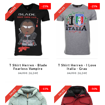
-25%
-25%
T Shirt Herren - Blade
T Shirt Herren - I Love
Fearless Vampire
Italia - Grau
Killer - Schwarz
34,99 €
26,24 €
34,99 €
26,24 €
-15%
-50%