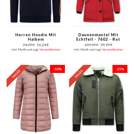
Herren Hoodie Mit
Daunenmantel Mit
Halbem
Echtfell - 7602 - Rot
Reißverschluss - 11-
74,99 €
56,24 €
199,99 €
99,99 €
6515BO - Blau/Orange
inkl. MwSt und zzgl.
Versandkosten
inkl. MwSt und zzgl.
Versandkosten
-50%
-25%