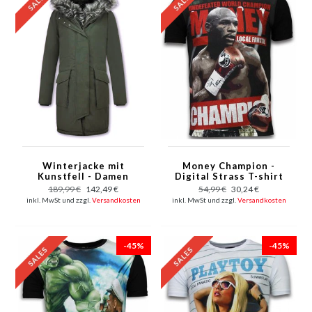
Winterjacke mit
Money Champion -
Kunstfell - Damen
Digital Strass T-shirt
Parka - Grün
- Schwarz
189,99 €
142,49 €
54,99 €
30,24 €
inkl. MwSt und zzgl.
Versandkosten
inkl. MwSt und zzgl.
Versandkosten
-45%
-45%