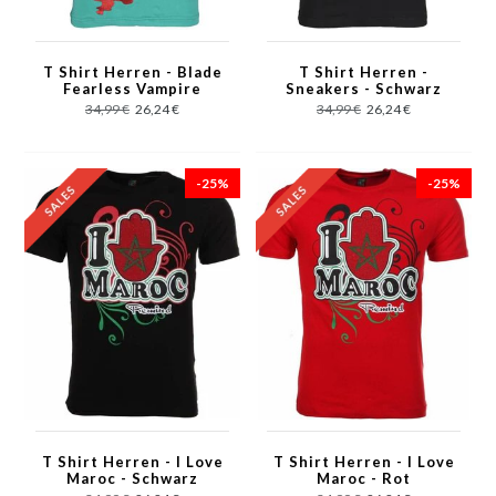
T Shirt Herren - Blade
T Shirt Herren -
Fearless Vampire
Sneakers - Schwarz
Killer - Grün
34,99 €
26,24 €
34,99 €
26,24 €
-25%
-25%
T Shirt Herren - I Love
T Shirt Herren - I Love
Maroc - Schwarz
Maroc - Rot