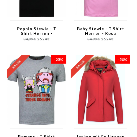
Poppin Stewie - T
Baby Stewie - T Shirt
Shirt Herren -
Herren - Rosa
Schwarz
34,99 €
26,24 €
34,99 €
26,24 €
-25%
-50%
Romans - T Shirt
Jacken mit Fellkragen