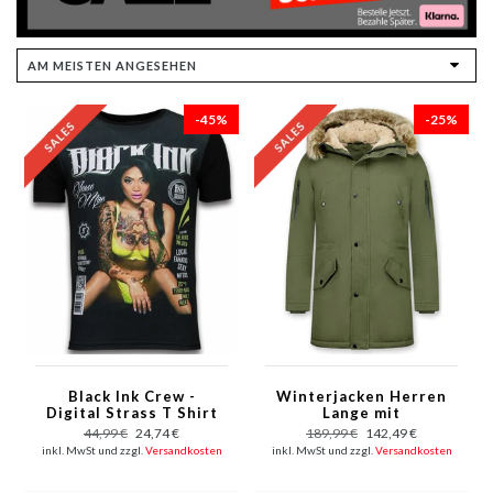
-45%
-25%
Black Ink Crew -
Winterjacken Herren
Digital Strass T Shirt
Lange mit
Herren - Schwarz
Kunstfellkrage - Army
44,99 €
24,74 €
189,99 €
142,49 €
Grün
inkl. MwSt und zzgl.
Versandkosten
inkl. MwSt und zzgl.
Versandkosten