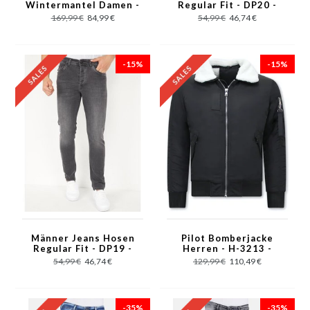
Wintermantel Damen -
Regular Fit - DP20 -
2161/62 - Schwarz
Blau
169,99 €
84,99 €
54,99 €
46,74 €
-15%
-15%
Männer Jeans Hosen
Pilot Bomberjacke
Regular Fit - DP19 -
Herren - H-3213 -
Grau
Schwarz
54,99 €
46,74 €
129,99 €
110,49 €
-35%
-35%