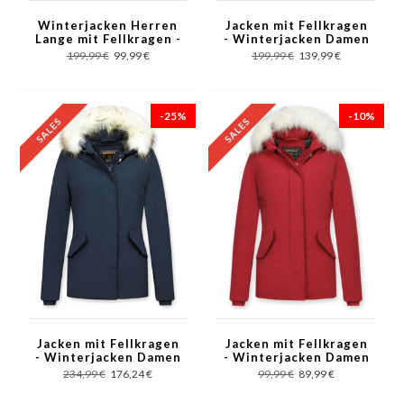
Winterjacken Herren
Jacken mit Fellkragen
Lange mit Fellkragen -
- Winterjacken Damen
Parka Bordeaux Rot
Lange - Parka - Khaki
199,99 €
99,99 €
199,99 €
139,99 €
-25%
-10%
Jacken mit Fellkragen
Jacken mit Fellkragen
- Winterjacken Damen
- Winterjacken Damen
Wooly Kurz - Blau
Wooly Kurz - Rot
234,99 €
176,24 €
99,99 €
89,99 €