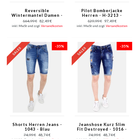
Reversible
Pilot Bomberjacke
Wintermantel Damen -
Herren - H-3213 -
2161-P - Rosa
Grün
164,99 €
82,49 €
129,99 €
97,49 €
inkl. MwSt und zzgl.
Versandkosten
inkl. MwSt und zzgl.
Versandkosten
-35%
-35%
Shorts Herren Jeans -
Jeanshose Kurz Slim
1043 - Blau
Fit Destroyed - 1016 -
Blau
74,99 €
48,74 €
74,99 €
48,74 €