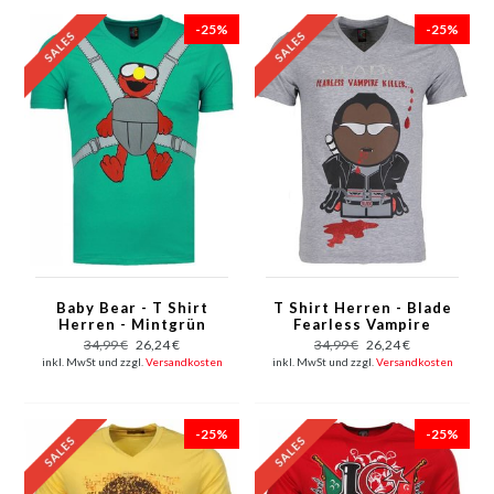
-25%
-25%
Baby Bear - T Shirt
T Shirt Herren - Blade
Herren - Mintgrün
Fearless Vampire
Killer - Grau
34,99 €
26,24 €
34,99 €
26,24 €
inkl. MwSt und zzgl.
Versandkosten
inkl. MwSt und zzgl.
Versandkosten
-25%
-25%