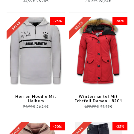
34,99 €
26,24 €
34,99 €
26,24 €
-25%
-50%
Herren Hoodie Mit
Wintermantel Mit
Halbem
Echtfell Damen - 8201
Reißverschluss - 11-
- Rot
74,99 €
56,24 €
199,99 €
99,99 €
6515WZ -
Weiß/Schwarz
-50%
-35%