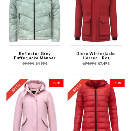
Reflector Grey
Dicke Winterjacke
Pufferjacke Männer
Herren - Rot
mit Kapuze
99,99 €
84,99 €
174,99 €
87,49 €
-30%
-50%