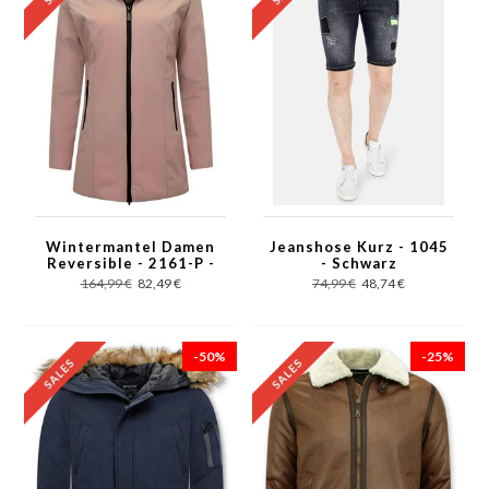
Wintermantel Damen
Jeanshose Kurz - 1045
Reversible - 2161-P -
- Schwarz
Rosa
164,99 €
82,49 €
74,99 €
48,74 €
-50%
-25%