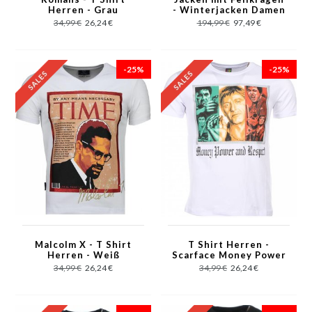
Herren - Grau
- Winterjacken Damen
Kurze - Kleine
34,99 €
26,24 €
194,99 €
97,49 €
Pelzkragen - Wooly -
Rot
-25%
-25%
Malcolm X - T Shirt
T Shirt Herren -
Herren - Weiß
Scarface Money Power
Respect Print - Weiß
34,99 €
26,24 €
34,99 €
26,24 €