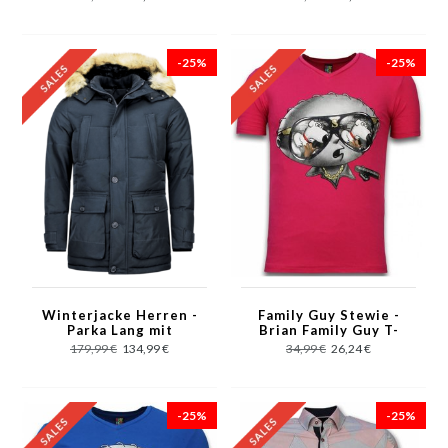
-25%
-25%
Winterjacke Herren -
Family Guy Stewie -
Parka Lang mit
Brian Family Guy T-
Fellkragen - 4Pocet -
shirt - Fuschia
179,99 €
134,99 €
34,99 €
26,24 €
Blau
-25%
-25%