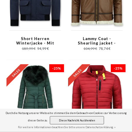
Short Herren
Lammy Coat -
Winterjacke - Mit
Shearling jacket -
Kunstpelzkragen -
Braun
189,99 €
94,99 €
104,99 €
78,74 €
Blau
-25%
-25%
Durch die Nutzung unserer Webseite stimmen Sie dem Gebrauch von Cookies zur Verbesserung
dieser Seite zu.
Diese Nachricht Ausblenden
Für weitere Informationen beachten Sie bitte unsere Datenschutzerklärung. »