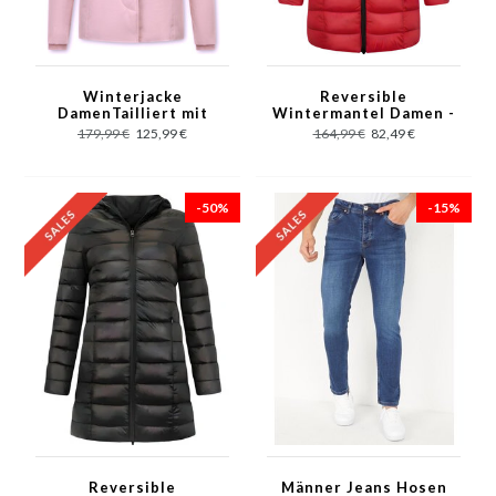
Winterjacke
Reversible
DamenTailliert mit
Wintermantel Damen -
Kapuze - Rosa
2161-R - Rot
179,99 €
125,99 €
164,99 €
82,49 €
-50%
-15%
Reversible
Männer Jeans Hosen