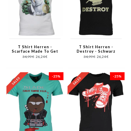
T Shirt Herren -
T Shirt Herren -
Scarface Made To Get
Destroy - Schwarz
Paid Print - Weiß
34,99 €
26,24 €
34,99 €
26,24 €
-25%
-25%