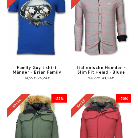
Family Guy t shirt
Italienische Hemden -
Männer - Brian Family
Slim Fit Hemd - Bluse
Guy T-shirt - Blau
Linienmuster - Rot
34,99 €
26,24 €
54,99 €
41,24 €
-25%
-50%