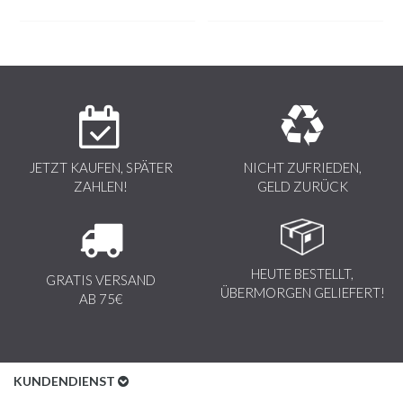
besitzt jedes Stück Fell sein eigenes einzigartiges
Design. Das Fell kann sich in Fülle und Farbe von der
Abbildung unterscheiden.
JETZT KAUFEN, SPÄTER
NICHT ZUFRIEDEN,
ZAHLEN!
GELD ZURÜCK
HEUTE BESTELLT,
GRATIS VERSAND
ÜBERMORGEN GELIEFERT!
AB 75€
KUNDENDIENST