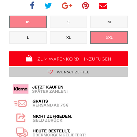
XS
S
M
L
XL
XXL
ZUM WARENKORB HINZUFÜGEN
WUNSCHZETTEL