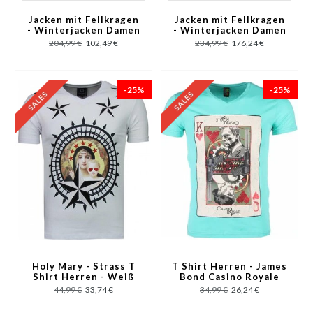
Jacken mit Fellkragen
Jacken mit Fellkragen
- Winterjacken Damen
- Winterjacken Damen
Kurz - Rot
Kurz - Blau
204,99 €
102,49 €
234,99 €
176,24 €
-25%
-25%
Holy Mary - Strass T
T Shirt Herren - James
Shirt Herren - Weiß
Bond Casino Royale
Print - Grun
44,99 €
33,74 €
34,99 €
26,24 €