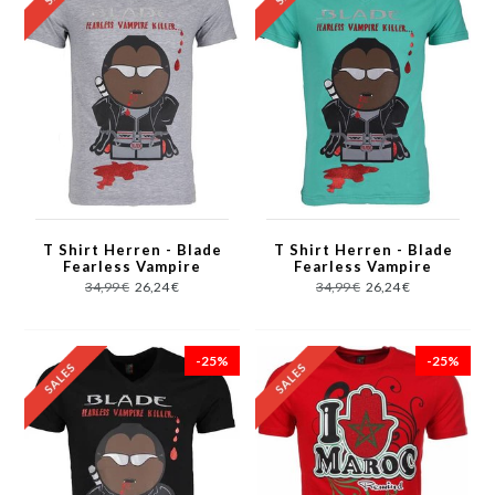
T Shirt Herren - Blade
T Shirt Herren - Blade
Fearless Vampire
Fearless Vampire
Killer - Grau
Killer - Grün
34,99 €
26,24 €
34,99 €
26,24 €
-25%
-25%