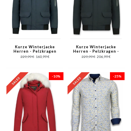
Kurze Winterjacke
Kurze Winterjacke
Herren - Pelzkragen
Herren - Pelzkragen -
Bomberjacke - Blau
Echtfell Jacke -
229,99 €
160,99 €
229,99 €
206,99 €
Schwarz
-10%
-25%