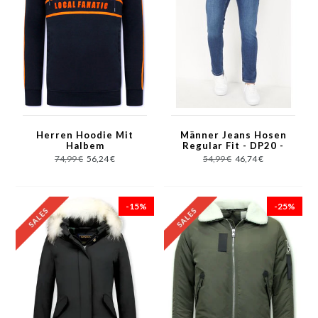
Herren Hoodie Mit
Männer Jeans Hosen
Halbem
Regular Fit - DP20 -
Reißverschluss - 11-
Blau
74,99 €
56,24 €
54,99 €
46,74 €
6515BO - Blau/Orange
-15%
-25%