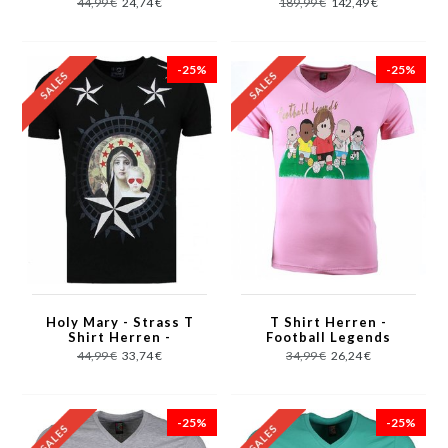
44,99 €
24,74 €
189,99 €
142,49 €
Grün
-25%
-25%
Holy Mary - Strass T
T Shirt Herren -
Shirt Herren -
Football Legends
Schwarz
Print - Rosa
44,99 €
33,74 €
34,99 €
26,24 €
-25%
-25%