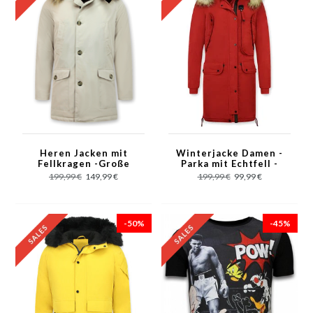
Heren Jacken mit
Winterjacke Damen -
Fellkragen -Große
Parka mit Echtfell -
Pelzkragen - Beige
Rot
199,99 €
149,99 €
199,99 €
99,99 €
-50%
-45%