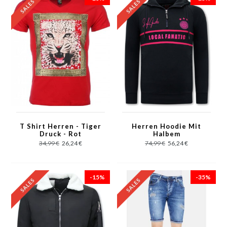
T Shirt Herren - Tiger
Herren Hoodie Mit
Druck - Rot
Halbem
Reißverschluss - 11-
34,99 €
26,24 €
74,99 €
56,24 €
6515BR - Blau/Rosa
-15%
-35%