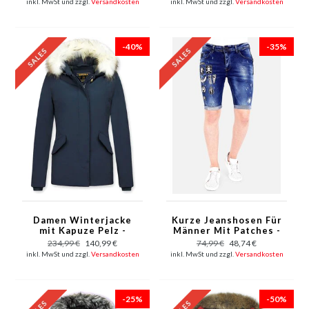
inkl. MwSt und zzgl.
Versandkosten
inkl. MwSt und zzgl.
Versandkosten
-40%
-35%
Damen Winterjacke
Kurze Jeanshosen Für
mit Kapuze Pelz -
Männer Mit Patches -
5897B - Blau
1018 - Blau
234,99 €
140,99 €
74,99 €
48,74 €
inkl. MwSt und zzgl.
Versandkosten
inkl. MwSt und zzgl.
Versandkosten
-25%
-50%