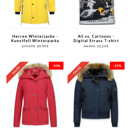
Herren Winterjacke -
Ali vs. Cartoons -
Kunstfell Winterparka
Digital Strass T-shirt
Herren - Gelb
- Schwarz
179,99 €
89,99 €
54,99 €
30,24 €
-50%
-25%