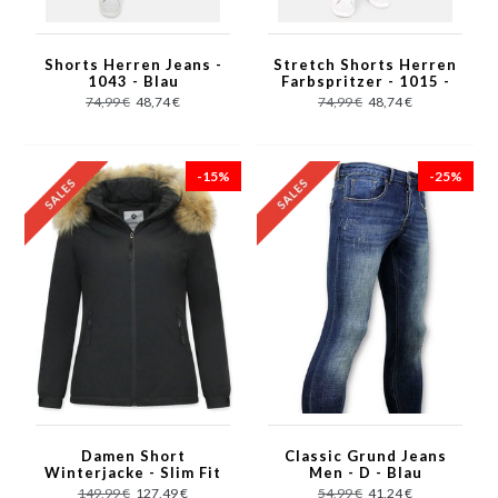
Shorts Herren Jeans -
Stretch Shorts Herren
1043 - Blau
Farbspritzer - 1015 -
Blau
74,99 €
48,74 €
74,99 €
48,74 €
-15%
-25%
Damen Short
Classic Grund Jeans
Winterjacke - Slim Fit
Men - D - Blau
- Mit Pelzkragen -
149,99 €
127,49 €
54,99 €
41,24 €