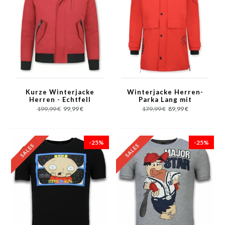
Kurze Winterjacke
Winterjacke Herren-
Herren - Echtfell
Parka Lang mit
Jacke - Rot
Fellkragen - Rot
199,99 €
99,99 €
179,99 €
89,99 €
-25%
-25%