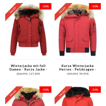
-50%
-50%
Winterjacke mit fell
Kurze Winterjacke
Damen - Kurze Jacke -
Herren - Pelzkragen -
Rot
Echtfell Jacke -
234,99 €
117,49 €
199,99 €
99,99 €
Canada - Rot
-50%
-50%