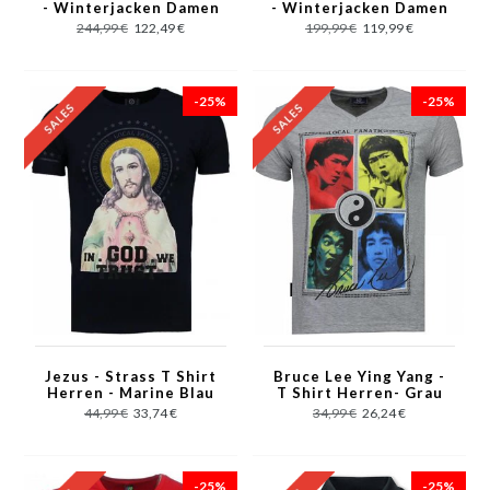
- Winterjacken Damen
- Winterjacken Damen
Lange - Rot
Lange - Schwarz
244,99 €
122,49 €
199,99 €
119,99 €
-25%
-25%
Jezus - Strass T Shirt
Bruce Lee Ying Yang -
Herren - Marine Blau
T Shirt Herren- Grau
44,99 €
33,74 €
34,99 €
26,24 €
-25%
-25%