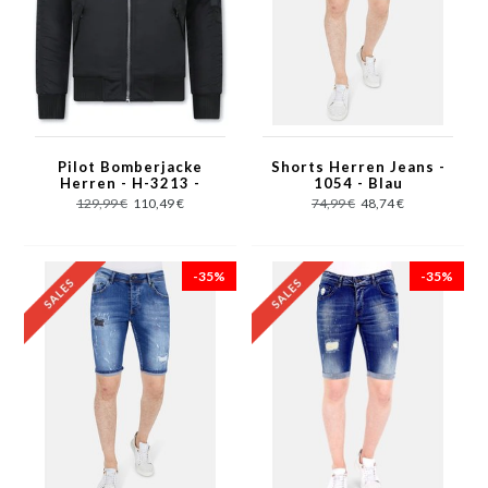
Pilot Bomberjacke
Shorts Herren Jeans -
Herren - H-3213 -
1054 - Blau
Schwarz
129,99 €
110,49 €
74,99 €
48,74 €
-35%
-35%