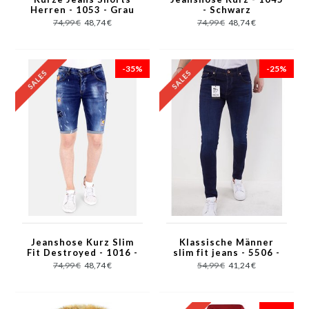
Herren - 1053 - Grau
- Schwarz
74,99 €
48,74 €
74,99 €
48,74 €
-35%
-25%
Jeanshose Kurz Slim
Klassische Männer
Fit Destroyed - 1016 -
slim fit jeans - 5506 -
Blau
Blau
74,99 €
48,74 €
54,99 €
41,24 €