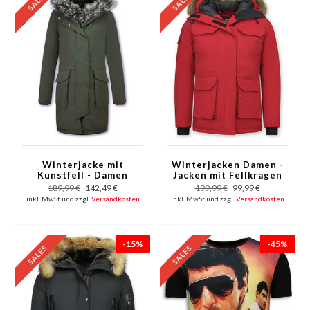
Winterjacke mit
Winterjacken Damen -
Kunstfell - Damen
Jacken mit Fellkragen
Parka - Grün
- Rot
189,99 €
142,49 €
199,99 €
99,99 €
inkl. MwSt und zzgl.
Versandkosten
inkl. MwSt und zzgl.
Versandkosten
-15%
-45%