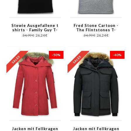
Stewie Ausgefallene t
Fred Stone Cartoon -
shirts - Family Guy T-
The Flintstones T-
Shirt - Schwarz
shirt - Grau
34,99 €
26,24 €
34,99 €
26,24 €
-50%
-40%
Jacken mit Fellkragen
Jacken mit Fellkragen