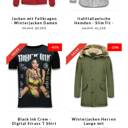
Jacken mit Fellkragen
ItaliItalianische
- Winterjacken Damen
Hemden - Slim Fit -
Wooly Kurz - Rot
Blouse Drawn Flower
99,99 €
89,99 €
54,99 €
41,24 €
Pattern - Beige
-45%
-25%
Black Ink Crew -
Winterjacken Herren
Digital Strass T Shirt
Lange mit
Herren - Schwarz
Kunstfellkrage - Army