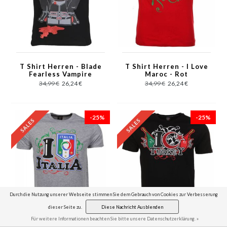
T Shirt Herren - Blade
T Shirt Herren - I Love
Fearless Vampire
Maroc - Rot
Killer - Schwarz
34,99 €
26,24 €
34,99 €
26,24 €
-25%
-25%
Durch die Nutzung unserer Webseite stimmen Sie dem Gebrauch von Cookies zur Verbesserung
dieser Seite zu.
Diese Nachricht Ausblenden
Für weitere Informationen beachten Sie bitte unsere Datenschutzerklärung. »