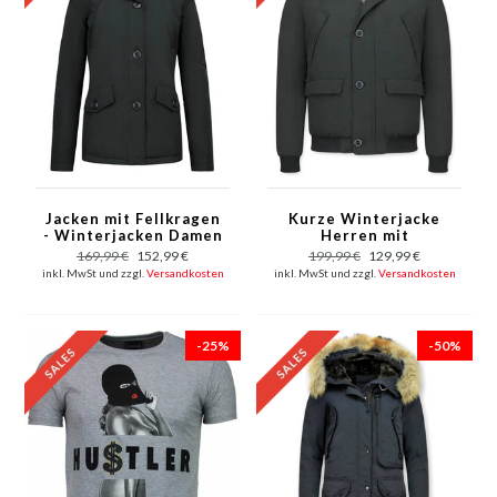
Jacken mit Fellkragen
Kurze Winterjacke
- Winterjacken Damen
Herren mit
Kurz - Schwarz
Fellkragen- Chilliwack
169,99 €
152,99 €
199,99 €
129,99 €
Bomber - Schwarz
inkl. MwSt und zzgl.
Versandkosten
inkl. MwSt und zzgl.
Versandkosten
-25%
-50%