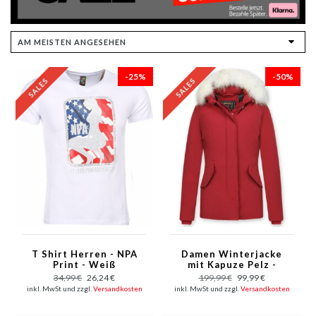
-25%
-50%
T Shirt Herren - NPA
Damen Winterjacke
Print - Weiß
mit Kapuze Pelz -
5897R - Rot
34,99 €
26,24 €
199,99 €
99,99 €
inkl. MwSt und zzgl.
Versandkosten
inkl. MwSt und zzgl.
Versandkosten