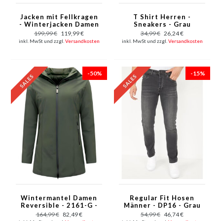
Jacken mit Fellkragen
T Shirt Herren -
- Winterjacken Damen
Sneakers - Grau
Lange - Blau
199,99 €
119,99 €
34,99 €
26,24 €
inkl. MwSt und zzgl.
Versandkosten
inkl. MwSt und zzgl.
Versandkosten
-50%
-15%
Wintermantel Damen
Regular Fit Hosen
Reversible - 2161-G -
Männer - DP16 - Grau
Grün
164,99 €
82,49 €
54,99 €
46,74 €