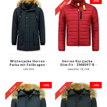
-25%
Winterjacke Herren -
Herren Kurzjacke -
Parka mit Fellkragen -
Slim Fit - ZM8097-R -
Blau
Rot
199,99 €
104,99 €
78,74 €
-30%
-10%