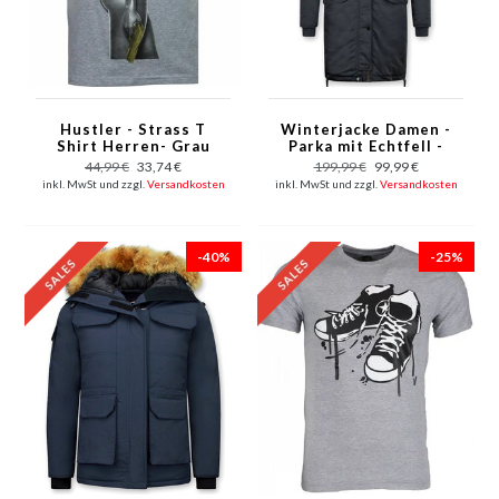
Hustler - Strass T
Winterjacke Damen -
Shirt Herren- Grau
Parka mit Echtfell -
Blau
44,99 €
33,74 €
199,99 €
99,99 €
inkl. MwSt und zzgl.
Versandkosten
inkl. MwSt und zzgl.
Versandkosten
-40%
-25%