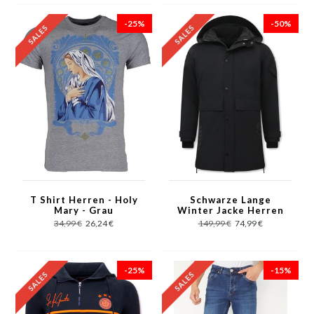
-25%
-50%
T Shirt Herren - Holy
Schwarze Lange
Mary - Grau
Winter Jacke Herren
34,99 €
26,24 €
149,99 €
74,99 €
-25%
-15%