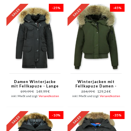
-25%
-45%
Damen Winterjacke
Winterjacken mit
mit Fellkapuze - Lange
Fellkapuze Damen -
Parka - Schwarz
Kurze Jacke - Grün
199,99 €
149,99 €
234,99 €
129,24 €
inkl. MwSt und zzgl.
Versandkosten
inkl. MwSt und zzgl.
Versandkosten
-10%
-35%