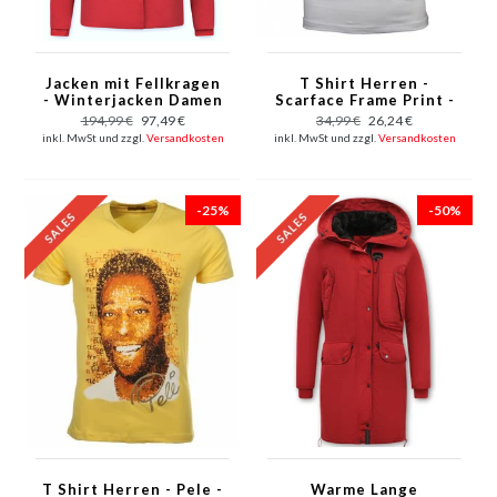
Jacken mit Fellkragen
T Shirt Herren -
- Winterjacken Damen
Scarface Frame Print -
Kurze - Kleine
Weiß
194,99 €
97,49 €
34,99 €
26,24 €
Pelzkragen - Wooly -
inkl. MwSt und zzgl.
Versandkosten
inkl. MwSt und zzgl.
Versandkosten
Rot
-25%
-50%
T Shirt Herren - Pele -
Warme Lange