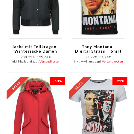
Jacke mit Fellkragen -
Tony Montana -
Winterjacke Damen
Digital Strass T Shirt
Kurz - Schwarz
Herren - Schwarz
234,99 €
199,74 €
44,99 €
24,74 €
inkl. MwSt und zzgl.
Versandkosten
inkl. MwSt und zzgl.
Versandkosten
-50%
-25%