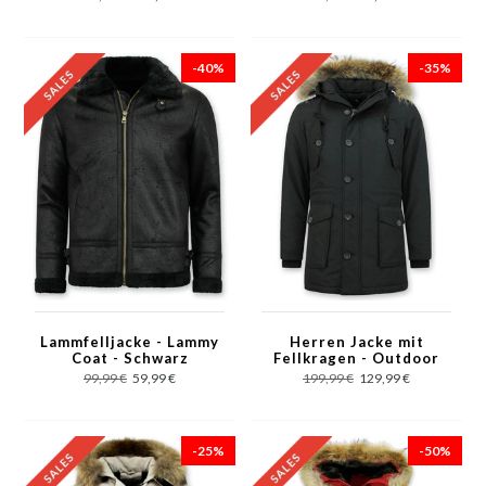
Schwarz
-40%
-35%
Lammfelljacke - Lammy
Herren Jacke mit
Coat - Schwarz
Fellkragen - Outdoor
Parka - Schwarz
99,99 €
59,99 €
199,99 €
129,99 €
-25%
-50%