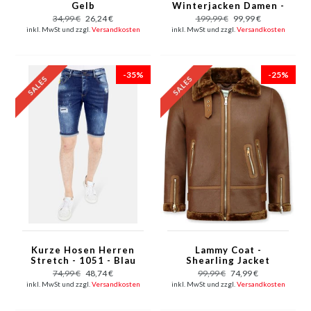
Gelb
Winterjacken Damen -
Rot
34,99 €
26,24 €
199,99 €
99,99 €
inkl. MwSt und zzgl.
Versandkosten
inkl. MwSt und zzgl.
Versandkosten
-35%
-25%
Kurze Hosen Herren
Lammy Coat -
Stretch - 1051 - Blau
Shearling Jacket
Damen - Braun
74,99 €
48,74 €
99,99 €
74,99 €
inkl. MwSt und zzgl.
Versandkosten
inkl. MwSt und zzgl.
Versandkosten