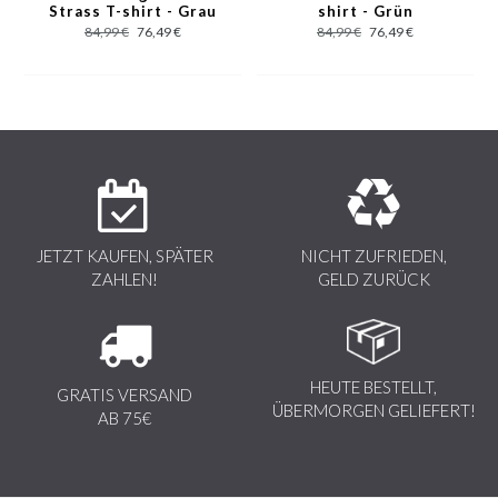
Strass T-shirt - Grau
shirt - Grün
Digitaldrucke, sowie die Qualität der modernen Werkstoffe, die in
84,99 €
76,49 €
84,99 €
76,49 €
Italien gefertigt werden.
JETZT KAUFEN, SPÄTER
NICHT ZUFRIEDEN,
ZAHLEN!
GELD ZURÜCK
HEUTE BESTELLT,
GRATIS VERSAND
ÜBERMORGEN GELIEFERT!
AB 75€