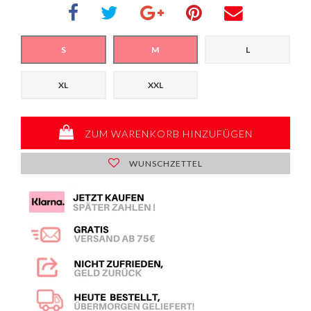
S
M
L
XL
XXL
ZUM WARENKORB HINZUFÜGEN
WUNSCHZETTEL