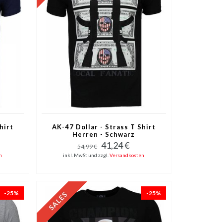
hirt
AK-47 Dollar - Strass T Shirt
Herren - Schwarz
41,24 €
54,99 €
n
inkl. MwSt und zzgl.
Versandkosten
-25%
-25%