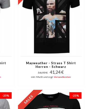
hirt
Mayweather - Strass T Shirt
Herren - Schwarz
41,24 €
54,99 €
n
inkl. MwSt und zzgl.
Versandkosten
-25%
-25%