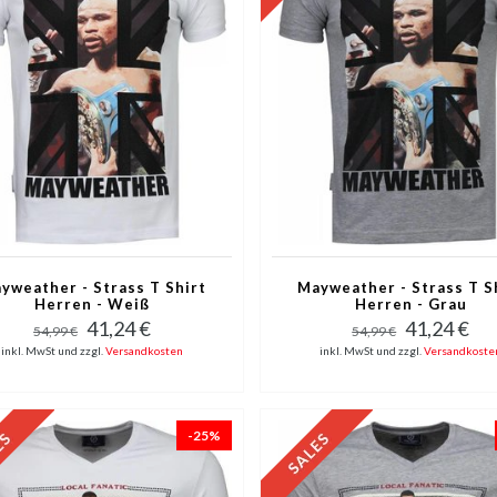
yweather - Strass T Shirt
Mayweather - Strass T S
Herren - Weiß
Herren - Grau
41,24 €
41,24 €
54,99 €
54,99 €
inkl. MwSt und zzgl.
Versandkosten
inkl. MwSt und zzgl.
Versandkoste
-25%