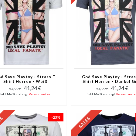
d Save Playtoy - Strass T
God Save Playtoy - Stra
Shirt Herren - Weiß
Shirt Herren - Dunkel G
41,24 €
41,24 €
54,99 €
54,99 €
inkl. MwSt und zzgl.
Versandkosten
inkl. MwSt und zzgl.
Versandkoste
-25%