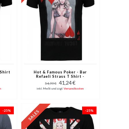
Shirt
Hot & Famous Poker - Bar
Refaeli Strass T Shirt -
Schwarz
41,24 €
54,99 €
n
inkl. MwSt und zzgl.
Versandkosten
-25%
-25%