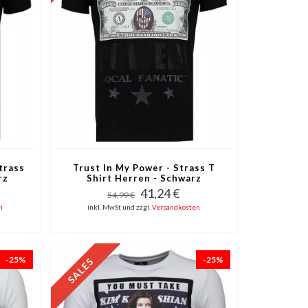
trass
Trust In My Power - Strass T
rz
Shirt Herren - Schwarz
41,24 €
54,99 €
n
inkl. MwSt und zzgl.
Versandkosten
-25%
-25%