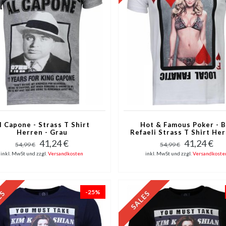
l Capone - Strass T Shirt
Hot & Famous Poker - B
Herren - Grau
Refaeli Strass T Shirt Her
Weiß
41,24 €
41,24 €
54,99 €
54,99 €
inkl. MwSt und zzgl.
Versandkosten
inkl. MwSt und zzgl.
Versandkoste
-25%