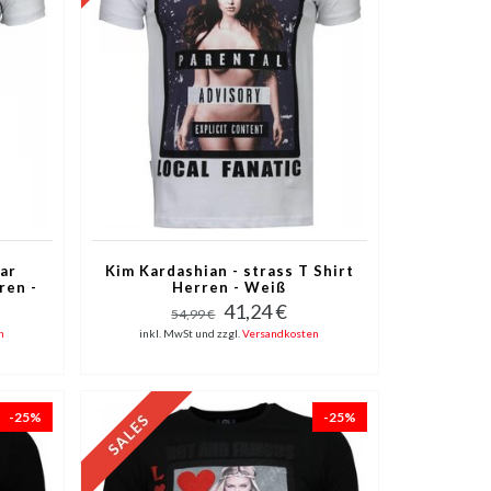
ar
Kim Kardashian - strass T Shirt
ren -
Herren - Weiß
41,24 €
54,99 €
n
inkl. MwSt und zzgl.
Versandkosten
-25%
-25%