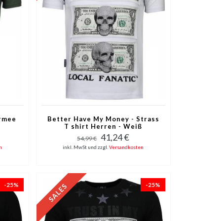
Armee
Better Have My Money - Strass
T shirt Herren - Weiß
41,24 €
54,99 €
n
inkl. MwSt und zzgl.
Versandkosten
-25%
-25%