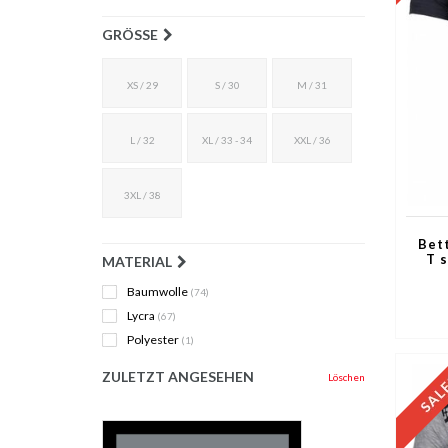
GRÖSSE
XS / 29
S / 30
M / 31
L / 32
XL / 33 - 34
XXL / 36
3XL / 38
Bet
T 
MATERIAL
Baumwolle
(74)
Lycra
(67)
Polyester
(1)
ZULETZT ANGESEHEN
Löschen