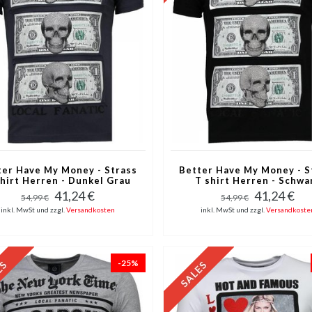
ter Have My Money - Strass
Better Have My Money - S
shirt Herren - Dunkel Grau
T shirt Herren - Schwa
41,24 €
41,24 €
54,99 €
54,99 €
inkl. MwSt und zzgl.
Versandkosten
inkl. MwSt und zzgl.
Versandkoste
-25%