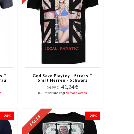
ss T
God Save Playtoy - Strass T
rau
Shirt Herren - Schwarz
41,24 €
54,99 €
n
inkl. MwSt und zzgl.
Versandkosten
-25%
-25%