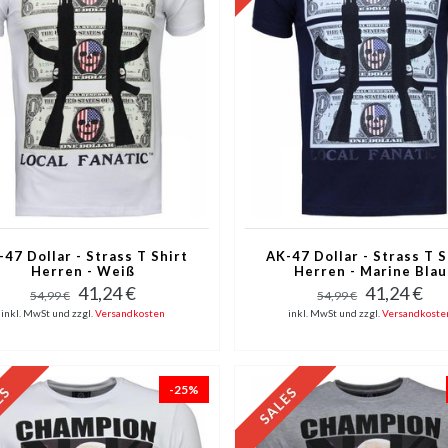
-47 Dollar - Strass T Shirt
AK-47 Dollar - Strass T S
Herren - Weiß
Herren - Marine Blau
41,24 €
41,24 €
54,99 €
54,99 €
inkl. MwSt und zzgl.
Versandkosten
inkl. MwSt und zzgl.
Versandkoste
-25%