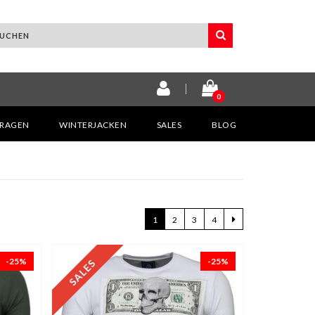
0
KRAGEN
WINTERJACKEN
SALES
BLOG
1
2
3
4
-25%
-25%